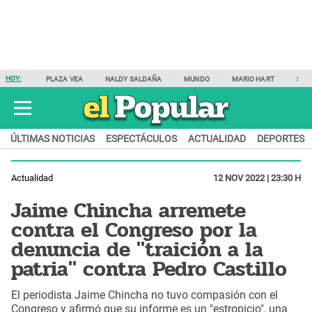
HOY:
PLAZA VEA
NALDY SALDAÑA
MUNDO
MARIO HART
SAM
ÚLTIMAS NOTICIAS
ESPECTÁCULOS
ACTUALIDAD
DEPORTES
Actualidad
12 NOV 2022 | 23:30 H
Jaime Chincha arremete
contra el Congreso por la
denuncia de "traición a la
patria" contra Pedro Castillo
El periodista Jaime Chincha no tuvo compasión con el
Congreso y afirmó que su informe es un "estropicio", una