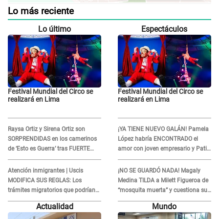
Lo más reciente
Lo último
Espectáculos
Festival Mundial del Circo se
Festival Mundial del Circo se
realizará en Lima
realizará en Lima
Raysa Ortiz y Sirena Ortiz son
¡YA TIENE NUEVO GALÁN! Pamela
SORPRENDIDAS en los camerinos
López habría ENCONTRADO el
de ‘Esto es Guerra’ tras FUERTE
amor con joven empresario y Pati
ENFRENTAMIENTO con Gabriel
Lorena la ECHA en VIVO
Moisés: “Gracias”
Atención inmigrantes | Uscis
¡NO SE GUARDÓ NADA! Magaly
MODIFICA SUS REGLAS: Los
Medina TILDA a Milett Figueroa de
trámites migratorios que podrían
“mosquita muerta” y cuestiona su
necesitar tu prueba de ADN
RECONCILIACIÓN con Marcelo
Actualidad
Mundo
Tinelli en TV argentina