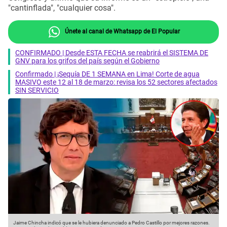
"cantinflada", "cualquier cosa".
Únete al canal de Whatsapp de El Popular
CONFIRMADO | Desde ESTA FECHA se reabrirá el SISTEMA DE
GNV para los grifos del país según el Gobierno
Confirmado | ¡Sequía DE 1 SEMANA en Lima! Corte de agua
MASIVO este 12 al 18 de marzo: revisa los 52 sectores afectados
SIN SERVICIO
Jaime Chincha indicó que se le hubiera denunciado a Pedro Castillo por mejores razones.