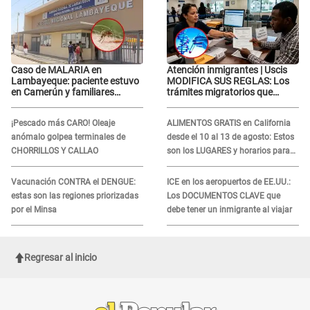
Caso de MALARIA en
Atención inmigrantes | Uscis
Lambayeque: paciente estuvo
MODIFICA SUS REGLAS: Los
en Camerún y familiares
trámites migratorios que
denuncian demora en
podrían necesitar tu prueba de
tratamiento
ADN
¡Pescado más CARO! Oleaje
ALIMENTOS GRATIS en California
anómalo golpea terminales de
desde el 10 al 13 de agosto: Estos
CHORRILLOS Y CALLAO
son los LUGARES y horarios para
recibir la ayuda
Vacunación CONTRA el DENGUE:
ICE en los aeropuertos de EE.UU.:
estas son las regiones priorizadas
Los DOCUMENTOS CLAVE que
por el Minsa
debe tener un inmigrante al viajar
Regresar al inicio