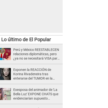
Lo último de El Popular
Perú y México REESTABLECEN
relaciones diplomáticas, pero
¿ya no se necesitará VISA para
viajar?
Exponen la REACCIÓN de
Korina Rivadeneira tras
enterarse del TUMOR en la
cabeza de Mario Hart: "Ella
estaba muy..."
Exesposa del animador de 'La
Bella Luz' EXPONE CHATS que
evidenciarían supuesto
romance clandestino con Naldy
Saldaña, pese a tener pareja