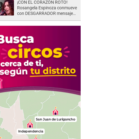
¡CON EL CORAZÓN ROTO!
Rosangela Espinoza conmueve
con DESGARRADOR mensaje
tras terrible pérdida: "Descansa
en paz..."