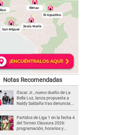
Notas Recomendadas
Óscar Jr., nuevo dueño de La
Bella Luz, lanza propuesta a
Naldy Saldaña tras denuncia:
“Va a haber otro tipo de ley”
Partidos de Liga 1 en la fecha 4
del Torneo Clausura 2026:
programación, horarios y
dónde ver