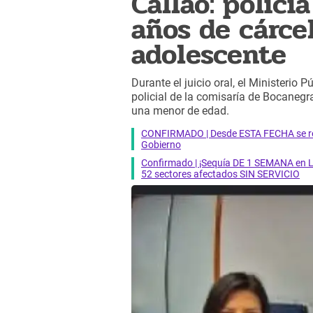
Callao: polic
años de cárce
adolescente
Durante el juicio oral, el Ministerio
policial de la comisaría de Bocaneg
una menor de edad.
CONFIRMADO | Desde ESTA FECHA se reab
Gobierno
Confirmado | ¡Sequía DE 1 SEMANA en Li
52 sectores afectados SIN SERVICIO