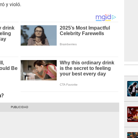
ró y violó.
a?