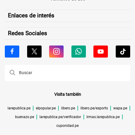
Enlaces de interés
Redes Sociales
Visita también
larepublica.pe
elpopular.pe
libero.pe
libero.pe/esports
wapa.pe
buenazo.pe
larepublica.pe/verificador
lrmas.larepublica.pe
cuponidad.pe