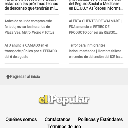
estas son las próximas fechas
del Seguro Social o Medicare
de descanso que tendrán miles
en EE.UU.? Así debes informar
de peruanos
sobre su muerte para EVITAR
COBROS
Antes de salir de compras este
ALERTA CLIENTES DE WALMART |
feriado, revisa los horarios de
FDA anunció el RETIRO DE
Plaza Vea, Metro, Wong y Tottus
PRODUCTO por ser un RIESGO
MORTAL para consumidores: ¿Cuál
es?
ATU anuncia CAMBIOS en el
Terror para inmigrantes
transporte público por el FERIADO
indocumentados | Hombre fallece
del 6 de agosto
en centro de detención del ICE tras
sufrir una "emergencia médica"
Regresar al inicio
Quiénes somos
Contáctanos
Políticas y Estándares
Términos de uso