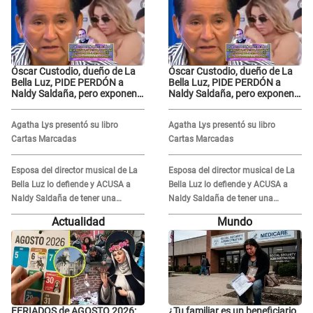
Óscar Custodio, dueño de La
Óscar Custodio, dueño de La
Bella Luz, PIDE PERDÓN a
Bella Luz, PIDE PERDÓN a
Naldy Saldaña, pero exponen
Naldy Saldaña, pero exponen
audio donde le reclama por
audio donde le reclama por
VIDEOS: "No hay necesidad de
VIDEOS: "No hay necesidad de
Agatha Lys presentó su libro
Agatha Lys presentó su libro
grabar"
grabar"
Cartas Marcadas
Cartas Marcadas
Esposa del director musical de La
Esposa del director musical de La
Bella Luz lo defiende y ACUSA a
Bella Luz lo defiende y ACUSA a
Naldy Saldaña de tener una
Naldy Saldaña de tener una
relación con él y otros integrantes
relación con él y otros integrantes
Actualidad
Mundo
FERIADOS de AGOSTO 2026:
¿Tu familiar es un beneficiario