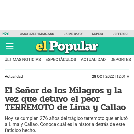
HOY:
CASO LIZETH MARZANO
JAIME BAYLY
MUNDO
JEFFERSON F
ÚLTIMAS NOTICIAS
ESPECTÁCULOS
ACTUALIDAD
DEPORTES
Actualidad
28 OCT 2022 | 12:01 H
El Señor de los Milagros y la
vez que detuvo el peor
TERREMOTO de Lima y Callao
Hoy se cumplen 276 años del trágico terremoto que enlutó
a Lima y Callao. Conoce cuál es la historia detrás de este
fatídico hecho.