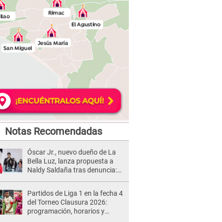
Notas Recomendadas
Óscar Jr., nuevo dueño de La
Bella Luz, lanza propuesta a
Naldy Saldaña tras denuncia:
“Va a haber otro tipo de ley”
Partidos de Liga 1 en la fecha 4
del Torneo Clausura 2026:
programación, horarios y
dónde ver