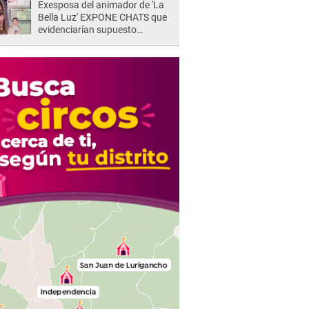
Exesposa del animador de 'La
Bella Luz' EXPONE CHATS que
evidenciarían supuesto
romance clandestino con Naldy
Saldaña, pese a tener pareja