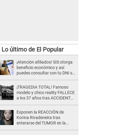
Lo último de El Popular
¡Atención afiliados! SIS otorga
beneficio económico y así
puedes consultar con tu DNI si
te corresponde
¡TRAGEDIA TOTAL! Famoso
modelo y chico reality FALLECE
a los 37 años tras ACCIDENTE
durante la grabación de un
comercial
Exponen la REACCIÓN de
Korina Rivadeneira tras
enterarse del TUMOR en la
cabeza de Mario Hart: "Ella
estaba muy..."