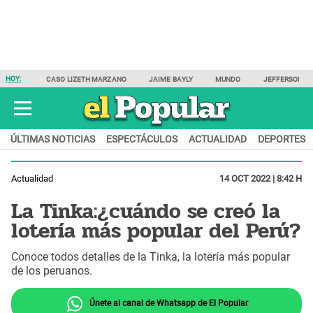
HOY:
CASO LIZETH MARZANO
JAIME BAYLY
MUNDO
JEFFERSON F
ÚLTIMAS NOTICIAS
ESPECTÁCULOS
ACTUALIDAD
DEPORTES
Actualidad
14 OCT 2022 | 8:42 H
La Tinka:¿cuándo se creó la
lotería más popular del Perú?
Conoce todos detalles de la Tinka, la lotería más popular
de los peruanos.
Únete al canal de Whatsapp de El Popular