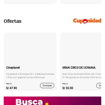
Ofertas
Cineplanet
GRAN CIRCO DE UCRANIA
Cineplanet: 2 Entradas 2D + 2 Bebidas Grandes
Gran Circo de Ucrania 2026: del 10 de Juli
+ Pop corn gigante. Lunes a Domingo
31 de Agosto en el Jockey Club-Surco
PRECIO
PRECIO
Comprar
Comp
S/
47.90
S/
32.00