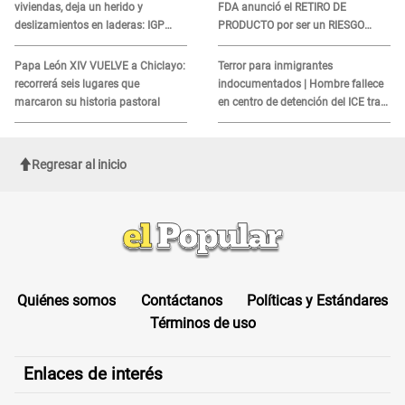
sismo, según IGP?
sobre su muerte para EVITAR
COBROS
Sismo de 5.0 en Junín destruye
ALERTA CLIENTES DE WALMART |
viviendas, deja un herido y
FDA anunció el RETIRO DE
deslizamientos en laderas: IGP
PRODUCTO por ser un RIESGO
alerta sobre posibles réplicas
MORTAL para consumidores: ¿Cuál
es?
Papa León XIV VUELVE a Chiclayo:
Terror para inmigrantes
recorrerá seis lugares que
indocumentados | Hombre fallece
marcaron su historia pastoral
en centro de detención del ICE tras
sufrir una "emergencia médica"
Regresar al inicio
Quiénes somos
Contáctanos
Políticas y Estándares
Términos de uso