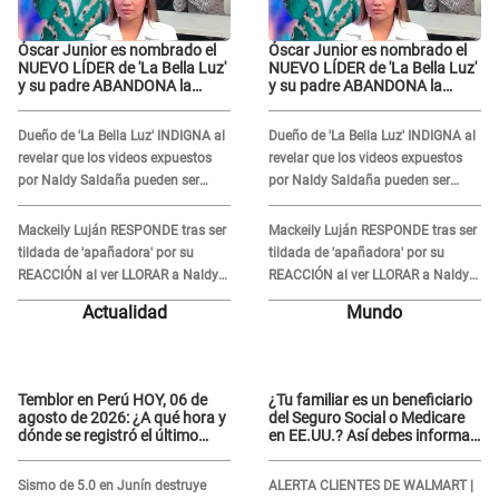
Óscar Junior es nombrado el
Óscar Junior es nombrado el
NUEVO LÍDER de 'La Bella Luz'
NUEVO LÍDER de 'La Bella Luz'
y su padre ABANDONA la
y su padre ABANDONA la
orquesta tras caso Naldy
orquesta tras caso Naldy
Saldaña: "Son errores..."
Saldaña: "Son errores..."
Dueño de 'La Bella Luz' INDIGNA al
Dueño de 'La Bella Luz' INDIGNA al
revelar que los videos expuestos
revelar que los videos expuestos
por Naldy Saldaña pueden ser
por Naldy Saldaña pueden ser
EDITADOS: "Yo tengo sus dos
EDITADOS: "Yo tengo sus dos
visitas..."
visitas..."
Mackeily Luján RESPONDE tras ser
Mackeily Luján RESPONDE tras ser
tildada de 'apañadora' por su
tildada de 'apañadora' por su
REACCIÓN al ver LLORAR a Naldy
REACCIÓN al ver LLORAR a Naldy
Saldaña tras acoso: "No sabía la
Saldaña tras acoso: "No sabía la
Actualidad
Mundo
magnitud"
magnitud"
Temblor en Perú HOY, 06 de
¿Tu familiar es un beneficiario
agosto de 2026: ¿A qué hora y
del Seguro Social o Medicare
dónde se registró el último
en EE.UU.? Así debes informar