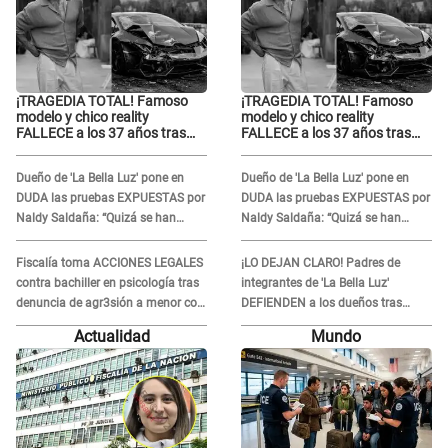
¡TRAGEDIA TOTAL! Famoso
¡TRAGEDIA TOTAL! Famoso
modelo y chico reality
modelo y chico reality
FALLECE a los 37 años tras
FALLECE a los 37 años tras
ACCIDENTE durante la
ACCIDENTE durante la
grabación de un comercial
grabación de un comercial
Dueño de 'La Bella Luz' pone en
Dueño de 'La Bella Luz' pone en
DUDA las pruebas EXPUESTAS por
DUDA las pruebas EXPUESTAS por
Naldy Saldaña: “Quizá se han
Naldy Saldaña: “Quizá se han
editado...”
editado...”
Fiscalía toma ACCIONES LEGALES
¡LO DEJAN CLARO! Padres de
contra bachiller en psicología tras
integrantes de 'La Bella Luz'
denuncia de agr3sión a menor con
DEFIENDEN a los dueños tras
autismo
denuncia: “Nunca vimos nada...”
Actualidad
Mundo