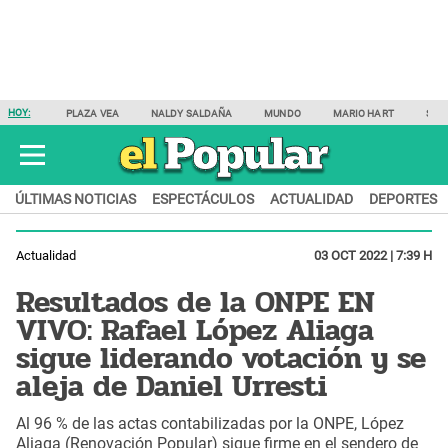
HOY:
PLAZA VEA
NALDY SALDAÑA
MUNDO
MARIO HART
SAM
ÚLTIMAS NOTICIAS
ESPECTÁCULOS
ACTUALIDAD
DEPORTES
Actualidad
03 OCT 2022 | 7:39 H
Resultados de la ONPE EN
VIVO: Rafael López Aliaga
sigue liderando votación y se
aleja de Daniel Urresti
Al 96 % de las actas contabilizadas por la ONPE, López
Aliaga (Renovación Popular) sigue firme en el sendero de