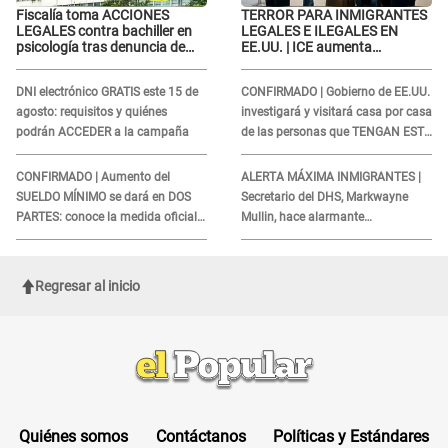
Fiscalía toma ACCIONES
TERROR PARA INMIGRANTES
LEGALES contra bachiller en
LEGALES E ILEGALES EN
psicología tras denuncia de
EE.UU. | ICE aumenta
agr3sión a menor con autismo
operativos y arrestos a
extranjeros en aeropuertos
DNI electrónico GRATIS este 15 de
CONFIRMADO | Gobierno de EE.UU.
agosto: requisitos y quiénes
investigará y visitará casa por casa
podrán ACCEDER a la campaña
de las personas que TENGAN ESTE
TRABAJO
CONFIRMADO | Aumento del
ALERTA MÁXIMA INMIGRANTES |
SUELDO MÍNIMO se dará en DOS
Secretario del DHS, Markwayne
PARTES: conoce la medida oficial
Mullin, hace alarmante
del Ministerio de Economía
declaración: "Ahora vamos por
ellos"
Regresar al inicio
Quiénes somos
Contáctanos
Políticas y Estándares