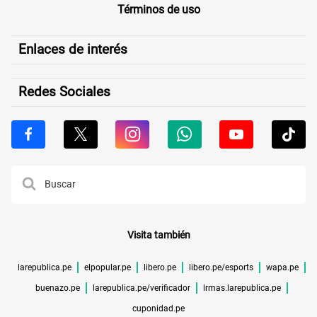
Términos de uso
Enlaces de interés
Redes Sociales
Visita también
larepublica.pe
elpopular.pe
libero.pe
libero.pe/esports
wapa.pe
buenazo.pe
larepublica.pe/verificador
lrmas.larepublica.pe
cuponidad.pe