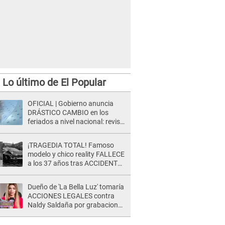
Lo último de El Popular
OFICIAL | Gobierno anuncia
DRÁSTICO CAMBIO en los
feriados a nivel nacional: revisa
como quedarán los DÍAS
LIBRES
¡TRAGEDIA TOTAL! Famoso
modelo y chico reality FALLECE
a los 37 años tras ACCIDENTE
durante la grabación de un
comercial
Dueño de 'La Bella Luz' tomaría
ACCIONES LEGALES contra
Naldy Saldaña por grabaciones
en su casa: "Lo determinará la
justicia"