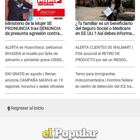
Ministerio de la Mujer SE
¿Tu familiar es un beneficiario
PRONUNCIA tras DENUNCIA
del Seguro Social o Medicare
de presunta agresión contra
en EE.UU.? Así debes informar
niño con autismo en Surco
sobre su muerte para EVITAR
COBROS
ALERTA en Huanchaco: pelícanos
ALERTA CLIENTES DE WALMART |
INVADEN el muelle por falta de
FDA anunció el RETIRO DE
alimento y advierten grave CRISIS
PRODUCTO por ser un RIESGO
en el mar
MORTAL para consumidores: ¿Cuál
es?
DNI GRATIS en agosto | Reniec
Terror para inmigrantes
anuncia CAMPAÑA MASIVA en 19
indocumentados | Hombre fallece
regiones: horarios y sedes oficiales
en centro de detención del ICE tras
sufrir una "emergencia médica"
Regresar al inicio