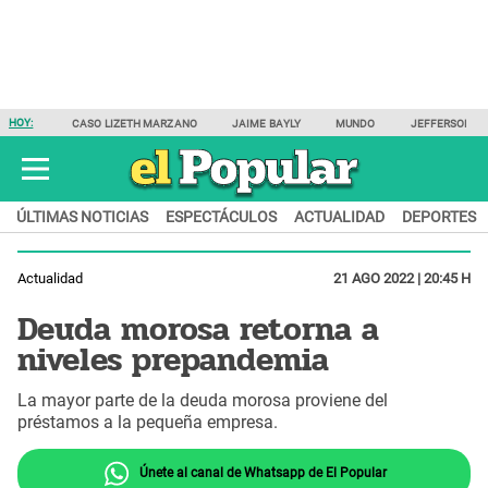
HOY:
CASO LIZETH MARZANO
JAIME BAYLY
MUNDO
JEFFERSON F
ÚLTIMAS NOTICIAS
ESPECTÁCULOS
ACTUALIDAD
DEPORTES
Actualidad
21 AGO 2022 | 20:45 H
Deuda morosa retorna a
niveles prepandemia
La mayor parte de la deuda morosa proviene del
préstamos a la pequeña empresa.
Únete al canal de Whatsapp de El Popular