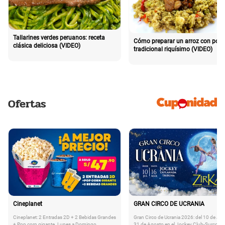
Tallarines verdes peruanos: receta
Cómo preparar un arroz con poll
clásica deliciosa (VIDEO)
tradicional riquísimo (VIDEO)
Ofertas
Cineplanet
GRAN CIRCO DE UCRANIA
Cineplanet: 2 Entradas 2D + 2 Bebidas Grandes
Gran Circo de Ucrania 2026: del 10 de Juli
+ Pop corn gigante. Lunes a Domingo
31 de Agosto en el Jockey Club-Surco