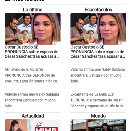
Lo último
Espectáculos
Óscar Custodio SE
Óscar Custodio SE
PRONUNCIA sobre esposa de
PRONUNCIA sobre esposa de
César Sánchez tras acusar a
César Sánchez tras acusar a
Naldy Saldaña de ser PAREJA
Naldy Saldaña de ser PAREJA
del músico: "Lo dejo en manos
del músico: "Lo dejo en manos
Ministerio de la Mujer SE
Vidente afirma que Naldy Saldaña
de la justicia"
de la justicia"
PRONUNCIA tras DENUNCIA de
encontrará justicia y con mucho
presunta agresión contra niño con
éxito
autismo en Surco
Vidente afirma que Naldy Saldaña
Excantante de 'La Bella Luz'
encontrará justicia y con mucho
'DENUNCIA' a hermano de César
éxito
Sánchez y esposa del dueño le da
INDIGNANTE respuesta: "Ellos son
Actualidad
Mundo
así, tranquila"