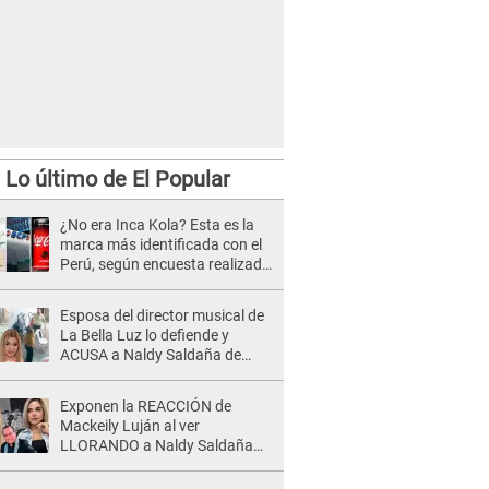
Lo último de El Popular
¿No era Inca Kola? Esta es la
marca más identificada con el
Perú, según encuesta realizada
por CPI
Esposa del director musical de
La Bella Luz lo defiende y
ACUSA a Naldy Saldaña de
tener una relación con él y
otros integrantes
Exponen la REACCIÓN de
Mackeily Luján al ver
LLORANDO a Naldy Saldaña
tras AGRESIÓN de director de
'La Bella Luz': Esto hizo