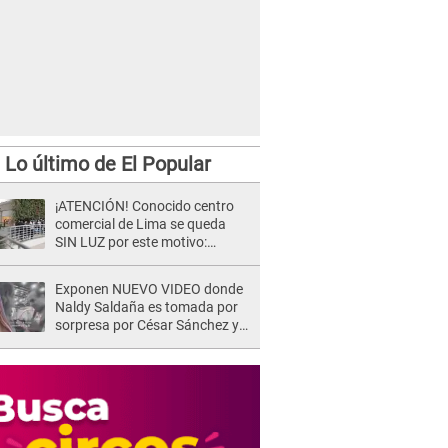
Lo último de El Popular
¡ATENCIÓN! Conocido centro
comercial de Lima se queda
SIN LUZ por este motivo:
¿desde cuándo atenderá?
Exponen NUEVO VIDEO donde
Naldy Saldaña es tomada por
sorpresa por César Sánchez y
ella evidencia su REACCIÓN: Le
agarró la mano