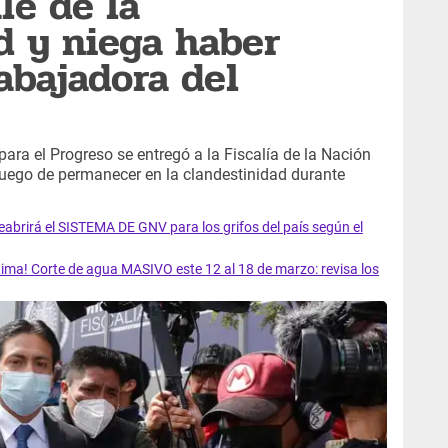
le de la
d y niega haber
abajadora del
ara el Progreso se entregó a la Fiscalía de la Nación
s luego de permanecer en la clandestinidad durante
rirá el SISTEMA DE GNV para los grifos del país según el
ma! Corte de agua MASIVO este 12 al 18 de marzo: revisa los