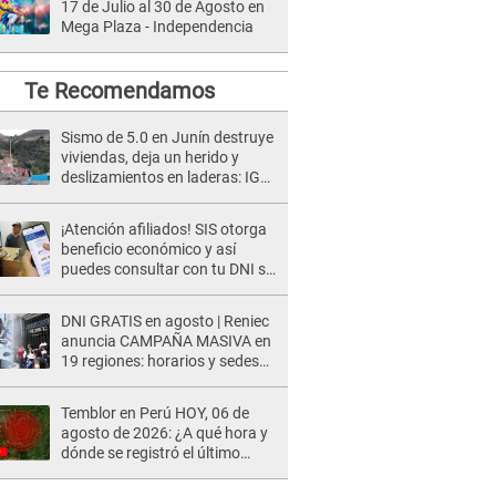
17 de Julio al 30 de Agosto en
Mega Plaza - Independencia
Te Recomendamos
Sismo de 5.0 en Junín destruye
viviendas, deja un herido y
deslizamientos en laderas: IGP
alerta sobre posibles réplicas
¡Atención afiliados! SIS otorga
beneficio económico y así
puedes consultar con tu DNI si
te corresponde
DNI GRATIS en agosto | Reniec
anuncia CAMPAÑA MASIVA en
19 regiones: horarios y sedes
oficiales
Temblor en Perú HOY, 06 de
agosto de 2026: ¿A qué hora y
dónde se registró el último
sismo, según IGP?