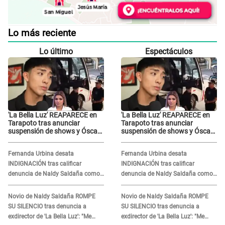
Lo más reciente
Lo último
Espectáculos
'La Bella Luz' REAPARECE en
'La Bella Luz' REAPARECE en
Tarapoto tras anunciar
Tarapoto tras anunciar
suspensión de shows y Óscar
suspensión de shows y Óscar
Junior se JUSTIFICA: "Por un
Junior se JUSTIFICA: "Por un
error no vamos a pagar todos"
error no vamos a pagar todos"
Fernanda Urbina desata
Fernanda Urbina desata
INDIGNACIÓN tras calificar
INDIGNACIÓN tras calificar
denuncia de Naldy Saldaña como
denuncia de Naldy Saldaña como
'acto bochornoso': "No es justo
'acto bochornoso': "No es justo
atacar a otra mujer"
atacar a otra mujer"
Novio de Naldy Saldaña ROMPE
Novio de Naldy Saldaña ROMPE
SU SILENCIO tras denuncia a
SU SILENCIO tras denuncia a
exdirector de 'La Bella Luz': "Me
exdirector de 'La Bella Luz': "Me