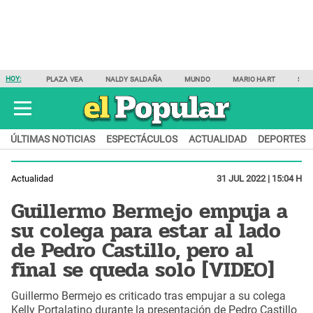
HOY:
PLAZA VEA
NALDY SALDAÑA
MUNDO
MARIO HART
SAM
ÚLTIMAS NOTICIAS
ESPECTÁCULOS
ACTUALIDAD
DEPORTES
Actualidad
31 JUL 2022 | 15:04 H
Guillermo Bermejo empuja a
su colega para estar al lado
de Pedro Castillo, pero al
final se queda solo [VIDEO]
Guillermo Bermejo es criticado tras empujar a su colega
Kelly Portalatino durante la presentación de Pedro Castillo