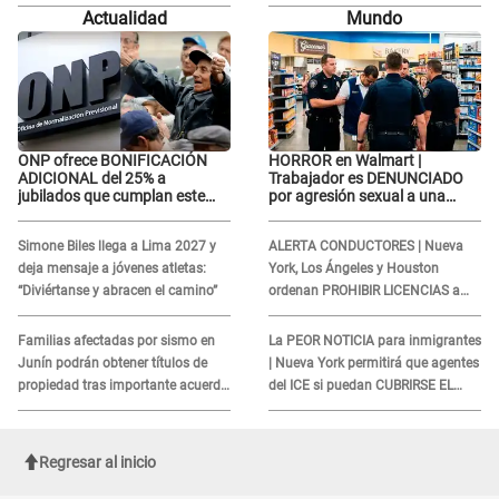
basta con que ella esté bien"
basta con que ella esté bien"
Actualidad
Mundo
ONP ofrece BONIFICACIÓN
HORROR en Walmart |
ADICIONAL del 25% a
Trabajador es DENUNCIADO
jubilados que cumplan este
por agresión sexual a una
REQUISITO: revisa si accedes
cliente y su respuesta
aquí
INDIGNÓ A TODOS
Simone Biles llega a Lima 2027 y
ALERTA CONDUCTORES | Nueva
deja mensaje a jóvenes atletas:
York, Los Ángeles y Houston
“Diviértanse y abracen el camino”
ordenan PROHIBIR LICENCIAS a
quienes no presenten ESTE
DOCUMENTO
Familias afectadas por sismo en
La PEOR NOTICIA para inmigrantes
Junín podrán obtener títulos de
| Nueva York permitirá que agentes
propiedad tras importante acuerdo
del ICE si puedan CUBRIRSE EL
de Cofopri
ROSTRO
Regresar al inicio