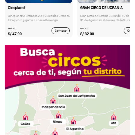
Cineplanet
GRAN CIRCO DE UCRANIA
Cineplanet: 2 Entradas 2D + 2 Bebidas Grandes
Gran Circo de Ucrania 2026: del 10 de Juli
+ Pop corn gigante. Lunes a Domingo
31 de Agosto en el Jockey Club-Surco
PRECIO
PRECIO
Comprar
Comp
S/
47.90
S/
32.00