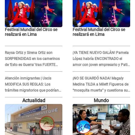
Festival Mundial del Circo se
Festival Mundial del Circo se
realizará en Lima
realizará en Lima
Raysa Ortiz y Sirena Ortiz son
¡YA TIENE NUEVO GALÁN! Pamela
SORPRENDIDAS en los camerinos
López habría ENCONTRADO el
de ‘Esto es Guerra’ tras FUERTE
amor con joven empresario y Pati
ENFRENTAMIENTO con Gabriel
Lorena la ECHA en VIVO
Moisés: “Gracias”
Atención inmigrantes | Uscis
¡NO SE GUARDÓ NADA! Magaly
MODIFICA SUS REGLAS: Los
Medina TILDA a Milett Figueroa de
trámites migratorios que podrían
“mosquita muerta” y cuestiona su
necesitar tu prueba de ADN
RECONCILIACIÓN con Marcelo
Actualidad
Mundo
Tinelli en TV argentina