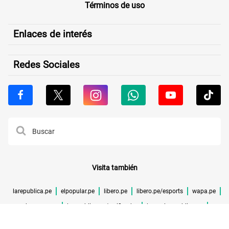
Términos de uso
Enlaces de interés
Redes Sociales
Visita también
larepublica.pe
elpopular.pe
libero.pe
libero.pe/esports
wapa.pe
buenazo.pe
larepublica.pe/verificador
lrmas.larepublica.pe
cuponidad.pe