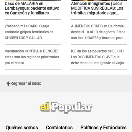
Caso de MALARIA en
Atención inmigrantes | Uscis
Lambayeque: paciente estuvo
MODIFICA SUS REGLAS: Los
en Camerún y familiares
trámites migratorios que
denuncian demora en
podrían necesitar tu prueba de
tratamiento
ADN
¡Pescado más CARO! Oleaje
ALIMENTOS GRATIS en California
anómalo golpea terminales de
desde el 10 al 13 de agosto: Estos
CHORRILLOS Y CALLAO
son los LUGARES y horarios para
recibir la ayuda
Vacunación CONTRA el DENGUE:
ICE en los aeropuertos de EE.UU.:
estas son las regiones priorizadas
Los DOCUMENTOS CLAVE que
por el Minsa
debe tener un inmigrante al viajar
Regresar al inicio
Quiénes somos
Contáctanos
Políticas y Estándares