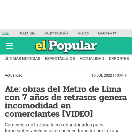
HOY:
PLAZA VEA
NALDY SALDAÑA
MUNDO
MARIO HART
SAM
ÚLTIMAS NOTICIAS
ESPECTÁCULOS
ACTUALIDAD
DEPORTES
Actualidad
15 JUL 2022 | 13:41 H
Ate: obras del Metro de Lima
con 7 años de retrasos genera
incomodidad en
comerciantes [VIDEO]
Comercios de la zona lucen abandonados pues
transeúntes y vehículos no pueden transitar por la zona,