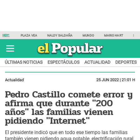
HOY:
PLAZA VEA
NALDY SALDAÑA
MUNDO
MARIO HART
SAM
ÚLTIMAS NOTICIAS
ESPECTÁCULOS
ACTUALIDAD
DEPORTES
Actualidad
25 JUN 2022 | 21:01 H
Pedro Castillo comete error y
afirma que durante "200
años" las familias vienen
pidiendo "Internet"
El presidente indicó que en todo ese tiempo las familias
también vienen pidiendo agua potable, electrificación rural