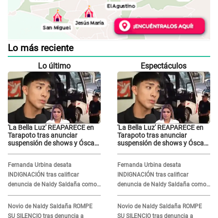
Lo más reciente
Lo último
Espectáculos
'La Bella Luz' REAPARECE en
'La Bella Luz' REAPARECE en
Tarapoto tras anunciar
Tarapoto tras anunciar
suspensión de shows y Óscar
suspensión de shows y Óscar
Junior se JUSTIFICA: "Por un
Junior se JUSTIFICA: "Por un
error no vamos a pagar todos"
error no vamos a pagar todos"
Fernanda Urbina desata
Fernanda Urbina desata
INDIGNACIÓN tras calificar
INDIGNACIÓN tras calificar
denuncia de Naldy Saldaña como
denuncia de Naldy Saldaña como
'acto bochornoso': "No es justo
'acto bochornoso': "No es justo
atacar a otra mujer"
atacar a otra mujer"
Novio de Naldy Saldaña ROMPE
Novio de Naldy Saldaña ROMPE
SU SILENCIO tras denuncia a
SU SILENCIO tras denuncia a