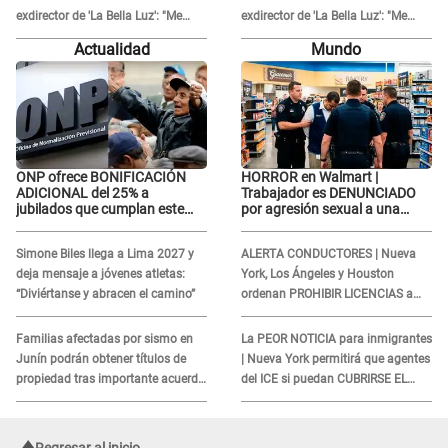
exdirector de 'La Bella Luz': "Me
exdirector de 'La Bella Luz': "Me
basta con que ella esté bien"
basta con que ella esté bien"
Actualidad
Mundo
ONP ofrece BONIFICACIÓN
HORROR en Walmart |
ADICIONAL del 25% a
Trabajador es DENUNCIADO
jubilados que cumplan este
por agresión sexual a una
REQUISITO: revisa si accedes
cliente y su respuesta
aquí
INDIGNÓ A TODOS
Simone Biles llega a Lima 2027 y
ALERTA CONDUCTORES | Nueva
deja mensaje a jóvenes atletas:
York, Los Ángeles y Houston
“Diviértanse y abracen el camino”
ordenan PROHIBIR LICENCIAS a
quienes no presenten ESTE
DOCUMENTO
Familias afectadas por sismo en
La PEOR NOTICIA para inmigrantes
Junín podrán obtener títulos de
| Nueva York permitirá que agentes
propiedad tras importante acuerdo
del ICE si puedan CUBRIRSE EL
de Cofopri
ROSTRO
Regresar al inicio