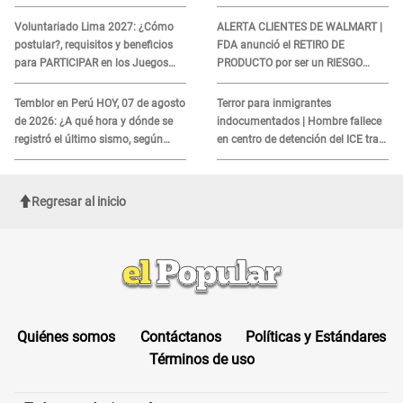
viajar?
sobre su muerte para EVITAR
COBROS
Voluntariado Lima 2027: ¿Cómo
ALERTA CLIENTES DE WALMART |
postular?, requisitos y beneficios
FDA anunció el RETIRO DE
para PARTICIPAR en los Juegos
PRODUCTO por ser un RIESGO
Panamericanos
MORTAL para consumidores: ¿Cuál
es?
Temblor en Perú HOY, 07 de agosto
Terror para inmigrantes
de 2026: ¿A qué hora y dónde se
indocumentados | Hombre fallece
registró el último sismo, según
en centro de detención del ICE tras
IGP?
sufrir una "emergencia médica"
Regresar al inicio
Quiénes somos
Contáctanos
Políticas y Estándares
Términos de uso