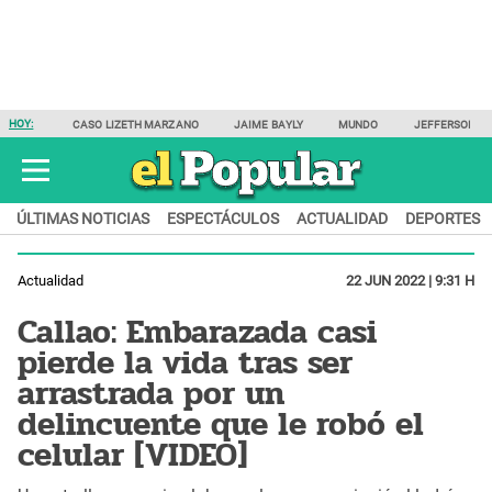
HOY:
CASO LIZETH MARZANO
JAIME BAYLY
MUNDO
JEFFERSON F
ÚLTIMAS NOTICIAS
ESPECTÁCULOS
ACTUALIDAD
DEPORTES
Actualidad
22 JUN 2022 | 9:31 H
Callao: Embarazada casi
pierde la vida tras ser
arrastrada por un
delincuente que le robó el
celular [VIDEO]