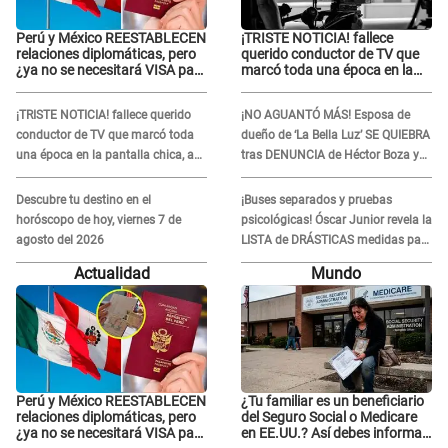
Perú y México REESTABLECEN
¡TRISTE NOTICIA! fallece
relaciones diplomáticas, pero
querido conductor de TV que
¿ya no se necesitará VISA para
marcó toda una época en la
viajar?
pantalla chica, así fue su
repentino adiós
¡TRISTE NOTICIA! fallece querido
¡NO AGUANTÓ MÁS! Esposa de
conductor de TV que marcó toda
dueño de ‘La Bella Luz’ SE QUIEBRA
una época en la pantalla chica, así
tras DENUNCIA de Héctor Boza y
fue su repentino adiós
ARREMETE contra Claudia Salazar
Descubre tu destino en el
¡Buses separados y pruebas
horóscopo de hoy, viernes 7 de
psicológicas! Óscar Junior revela la
agosto del 2026
LISTA de DRÁSTICAS medidas para
prevenir acoso en 'La Bella Luz' tras
Actualidad
Mundo
caso Naldy Saldaña
Perú y México REESTABLECEN
¿Tu familiar es un beneficiario
relaciones diplomáticas, pero
del Seguro Social o Medicare
¿ya no se necesitará VISA para
en EE.UU.? Así debes informar