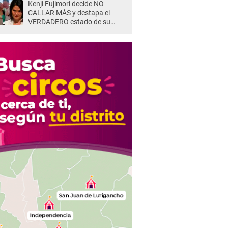
Kenji Fujimori decide NO
CALLAR MÁS y destapa el
VERDADERO estado de su
relación familiar con Keiko
Fujimori: "Mi familia es Érika, mi
suegra..."