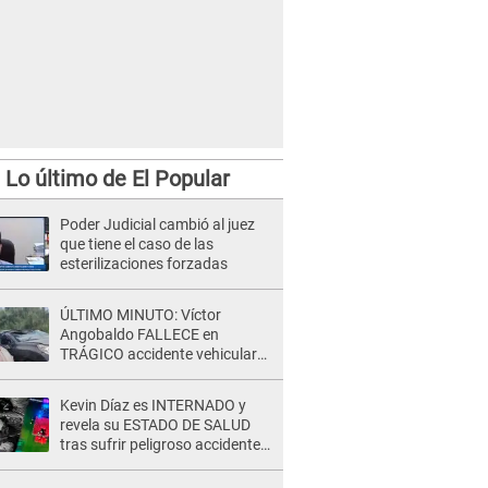
Lo último de El Popular
Poder Judicial cambió al juez
que tiene el caso de las
esterilizaciones forzadas
ÚLTIMO MINUTO: Víctor
Angobaldo FALLECE en
TRÁGICO accidente vehicular
en Cañete y Patricia Alquinta lo
confirma
Kevin Díaz es INTERNADO y
revela su ESTADO DE SALUD
tras sufrir peligroso accidente
en 'EEG' y caer desde altura de
ocho metros