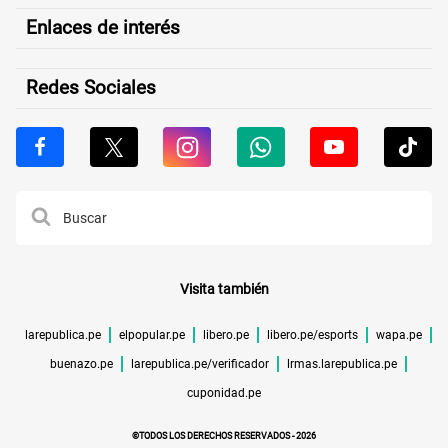
Enlaces de interés
Redes Sociales
Visita también
larepublica.pe
elpopular.pe
libero.pe
libero.pe/esports
wapa.pe
buenazo.pe
larepublica.pe/verificador
lrmas.larepublica.pe
cuponidad.pe
©TODOS LOS DERECHOS RESERVADOS -
2026