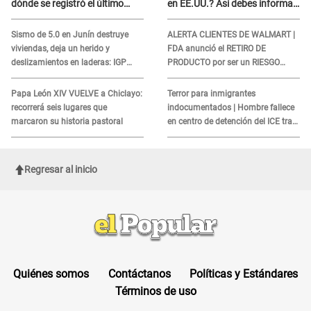
dónde se registró el último
en EE.UU.? Así debes informar
sismo, según IGP?
sobre su muerte para EVITAR
COBROS
Sismo de 5.0 en Junín destruye
ALERTA CLIENTES DE WALMART |
viviendas, deja un herido y
FDA anunció el RETIRO DE
deslizamientos en laderas: IGP
PRODUCTO por ser un RIESGO
alerta sobre posibles réplicas
MORTAL para consumidores: ¿Cuál
es?
Papa León XIV VUELVE a Chiclayo:
Terror para inmigrantes
recorrerá seis lugares que
indocumentados | Hombre fallece
marcaron su historia pastoral
en centro de detención del ICE tras
sufrir una "emergencia médica"
Regresar al inicio
Quiénes somos
Contáctanos
Políticas y Estándares
Términos de uso