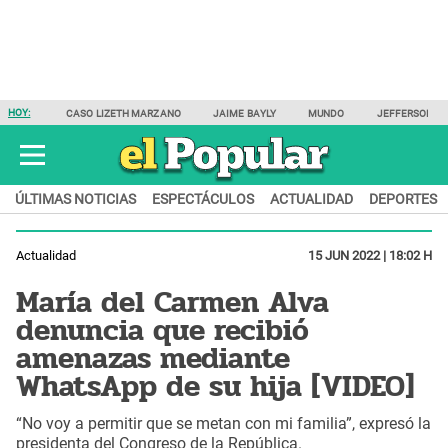
HOY:
CASO LIZETH MARZANO
JAIME BAYLY
MUNDO
JEFFERSON F
ÚLTIMAS NOTICIAS
ESPECTÁCULOS
ACTUALIDAD
DEPORTES
Actualidad
15 JUN 2022 | 18:02 H
María del Carmen Alva
denuncia que recibió
amenazas mediante
WhatsApp de su hija [VIDEO]
“No voy a permitir que se metan con mi familia”, expresó la
presidenta del Congreso de la República.