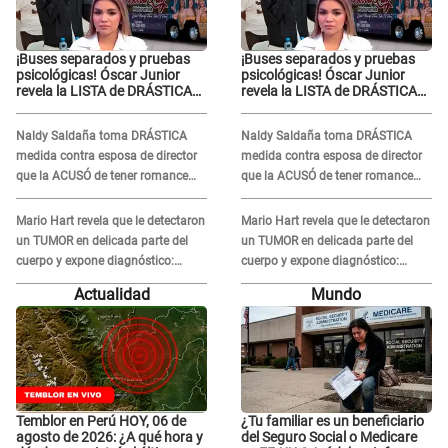
¡Buses separados y pruebas
¡Buses separados y pruebas
psicológicas! Óscar Junior
psicológicas! Óscar Junior
revela la LISTA de DRÁSTICAS
revela la LISTA de DRÁSTICAS
medidas para prevenir acoso
medidas para prevenir acoso
en 'La Bella Luz' tras caso
en 'La Bella Luz' tras caso
Naldy Saldaña toma DRÁSTICA
Naldy Saldaña toma DRÁSTICA
Naldy Saldaña
Naldy Saldaña
medida contra esposa de director
medida contra esposa de director
que la ACUSÓ de tener romance
que la ACUSÓ de tener romance
con él: "Muy triste..."
con él: "Muy triste..."
Mario Hart revela que le detectaron
Mario Hart revela que le detectaron
un TUMOR en delicada parte del
un TUMOR en delicada parte del
cuerpo y expone diagnóstico:
cuerpo y expone diagnóstico:
"Dolores muy fuertes..."
"Dolores muy fuertes..."
Actualidad
Mundo
Temblor en Perú HOY, 06 de
¿Tu familiar es un beneficiario
agosto de 2026: ¿A qué hora y
del Seguro Social o Medicare