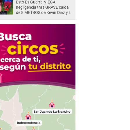
Esto Es Guerra NIEGA
negligencia tras GRAVE caída
de 8 METROS de Kevin Díaz y lo
SEÑALAN: "No adoptó la
postura correcta"