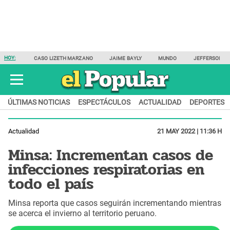
HOY:
CASO LIZETH MARZANO
JAIME BAYLY
MUNDO
JEFFERSON F
ÚLTIMAS NOTICIAS
ESPECTÁCULOS
ACTUALIDAD
DEPORTES
Actualidad
21 MAY 2022 | 11:36 H
Minsa: Incrementan casos de
infecciones respiratorias en
todo el país
Minsa reporta que casos seguirán incrementando mientras
se acerca el invierno al territorio peruano.