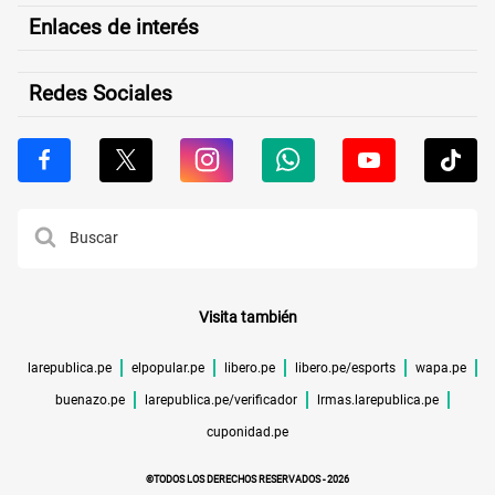
Enlaces de interés
Redes Sociales
Visita también
larepublica.pe
elpopular.pe
libero.pe
libero.pe/esports
wapa.pe
buenazo.pe
larepublica.pe/verificador
lrmas.larepublica.pe
cuponidad.pe
©TODOS LOS DERECHOS RESERVADOS -
2026