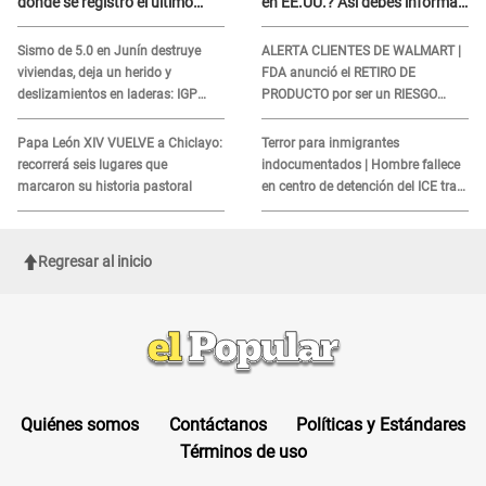
dónde se registró el último
en EE.UU.? Así debes informar
sismo, según IGP?
sobre su muerte para EVITAR
COBROS
Sismo de 5.0 en Junín destruye
ALERTA CLIENTES DE WALMART |
viviendas, deja un herido y
FDA anunció el RETIRO DE
deslizamientos en laderas: IGP
PRODUCTO por ser un RIESGO
alerta sobre posibles réplicas
MORTAL para consumidores: ¿Cuál
es?
Papa León XIV VUELVE a Chiclayo:
Terror para inmigrantes
recorrerá seis lugares que
indocumentados | Hombre fallece
marcaron su historia pastoral
en centro de detención del ICE tras
sufrir una "emergencia médica"
Regresar al inicio
Quiénes somos
Contáctanos
Políticas y Estándares
Términos de uso