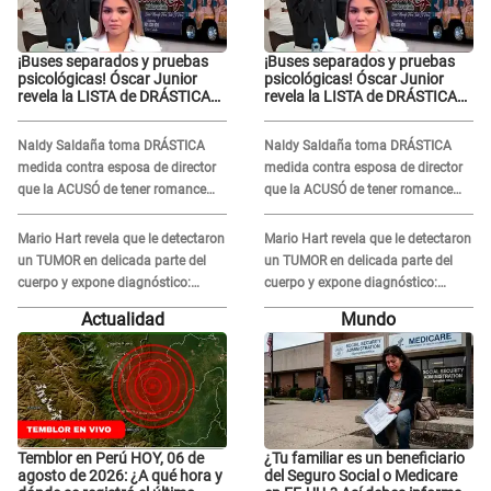
¡Buses separados y pruebas
¡Buses separados y pruebas
psicológicas! Óscar Junior
psicológicas! Óscar Junior
revela la LISTA de DRÁSTICAS
revela la LISTA de DRÁSTICAS
medidas para prevenir acoso
medidas para prevenir acoso
en 'La Bella Luz' tras caso
en 'La Bella Luz' tras caso
Naldy Saldaña toma DRÁSTICA
Naldy Saldaña toma DRÁSTICA
Naldy Saldaña
Naldy Saldaña
medida contra esposa de director
medida contra esposa de director
que la ACUSÓ de tener romance
que la ACUSÓ de tener romance
con él: "Muy triste..."
con él: "Muy triste..."
Mario Hart revela que le detectaron
Mario Hart revela que le detectaron
un TUMOR en delicada parte del
un TUMOR en delicada parte del
cuerpo y expone diagnóstico:
cuerpo y expone diagnóstico:
"Dolores muy fuertes..."
"Dolores muy fuertes..."
Actualidad
Mundo
Temblor en Perú HOY, 06 de
¿Tu familiar es un beneficiario
agosto de 2026: ¿A qué hora y
del Seguro Social o Medicare