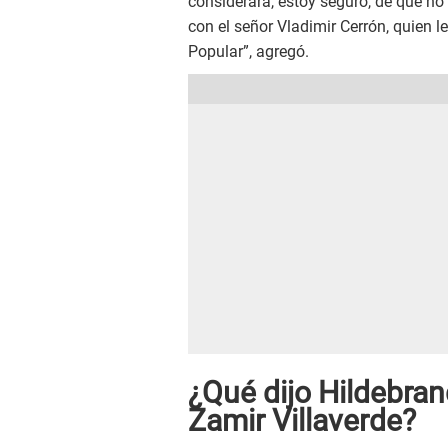
considerará, estoy seguro, de que n
con el señor Vladimir Cerrón, quien l
Popular”, agregó.
¿Qué dijo Hildebran
Zamir Villaverde?