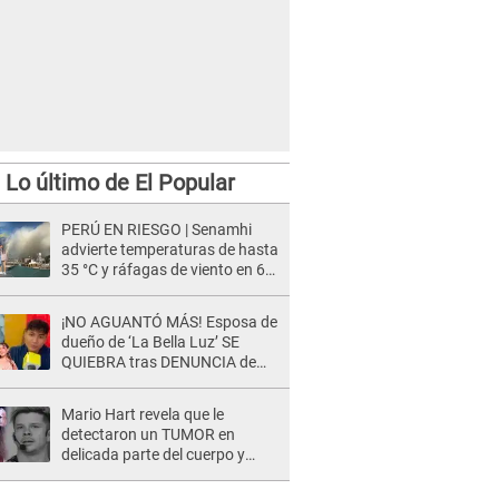
Lo último de El Popular
PERÚ EN RIESGO | Senamhi
advierte temperaturas de hasta
35 °C y ráfagas de viento en 6
regiones del país
¡NO AGUANTÓ MÁS! Esposa de
dueño de ‘La Bella Luz’ SE
QUIEBRA tras DENUNCIA de
Héctor Boza y ARREMETE
contra Claudia Salazar
Mario Hart revela que le
detectaron un TUMOR en
delicada parte del cuerpo y
expone diagnóstico: "Dolores
muy fuertes..."