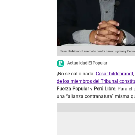
César Hildebrandt arremetió contra Keiko Fujimori y Pedro 
Actualidad El Popular
¡No se calló nada!
César hildebrandt
de los miembros del Tribunal consti
Fuerza Popular
y
Perú Libre
. Para el
una “alianza contranatura” misma que 