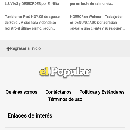
LLUVIAS y DESBORDES por El Niño
por un brote de salmonela
relacionado a un producto MUY
UTILIZADO
Temblor en Perú HOY, 08 de agosto
HORROR en Walmart | Trabajador
de 2026: ¿A qué hora y dónde se
es DENUNCIADO por agresión
registró el último sismo, según
sexual a una cliente y su respuesta
IGP?
INDIGNÓ A TODOS
Regresar al inicio
Quiénes somos
Contáctanos
Políticas y Estándares
Términos de uso
Enlaces de interés