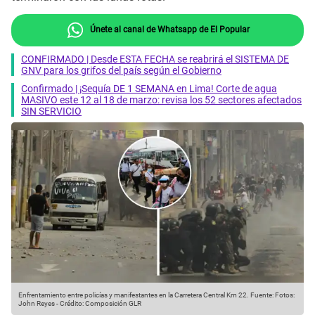
Únete al canal de Whatsapp de El Popular
CONFIRMADO | Desde ESTA FECHA se reabrirá el SISTEMA DE
GNV para los grifos del país según el Gobierno
Confirmado | ¡Sequía DE 1 SEMANA en Lima! Corte de agua
MASIVO este 12 al 18 de marzo: revisa los 52 sectores afectados
SIN SERVICIO
Enfrentamiento entre policías y manifestantes en la Carretera Central Km 22.
Fuente: Fotos:
John Reyes
-
Crédito: Composición GLR