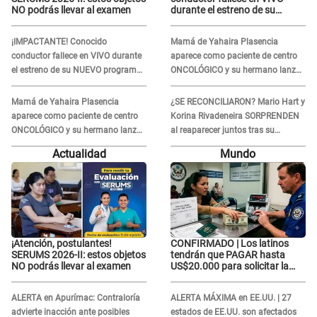
NO podrás llevar al examen
durante el estreno de su
NUEVO programa: así fueron
sus últimos segundos al aire
¡IMPACTANTE! Conocido
Mamá de Yahaira Plasencia
conductor fallece en VIVO durante
aparece como paciente de centro
el estreno de su NUEVO programa:
ONCOLÓGICO y su hermano lanza
así fueron sus últimos segundos al
DESGARRADOR mensaje: "Hoy fue
aire
la última..."
Mamá de Yahaira Plasencia
¿SE RECONCILIARON? Mario Hart y
aparece como paciente de centro
Korina Rivadeneira SORPRENDEN
ONCOLÓGICO y su hermano lanza
al reaparecer juntos tras su
DESGARRADOR mensaje: "Hoy fue
DOLOROSA separación: “Que
Actualidad
Mundo
la última..."
siempre...”
¡Atención, postulantes!
CONFIRMADO | Los latinos
SERUMS 2026-II: estos objetos
tendrán que PAGAR hasta
NO podrás llevar al examen
US$20.000 para solicitar la
visa: ¿Perú está incluido?
ALERTA en Apurímac: Contraloría
ALERTA MÁXIMA en EE.UU. | 27
advierte inacción ante posibles
estados de EE.UU. son afectados