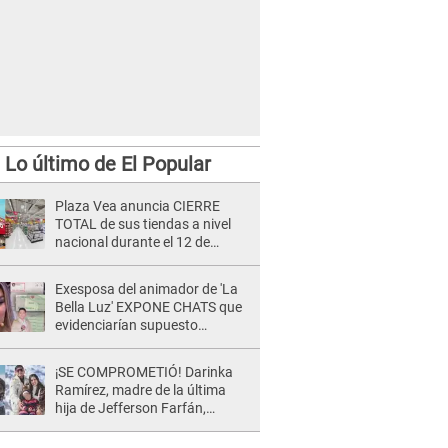
Lo último de El Popular
Plaza Vea anuncia CIERRE
TOTAL de sus tiendas a nivel
nacional durante el 12 de
agosto por este MOTIVO
Exesposa del animador de 'La
Bella Luz' EXPONE CHATS que
evidenciarían supuesto
romance clandestino con Naldy
Saldaña, pese a tener pareja
¡SE COMPROMETIÓ! Darinka
Ramírez, madre de la última
hija de Jefferson Farfán,
anuncia su compromiso: "Sí,
para siempre"