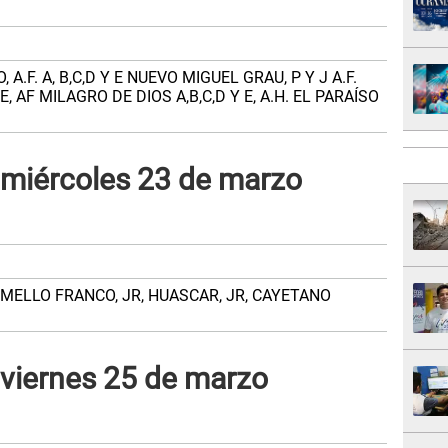
 A.F. A, B,C,D Y E NUEVO MIGUEL GRAU, P Y J A.F.
 E, AF MILAGRO DE DIOS A,B,C,D Y E, A.H. EL PARAÍSO
miércoles 23 de marzo
R. MELLO FRANCO, JR, HUASCAR, JR, CAYETANO
viernes 25 de marzo