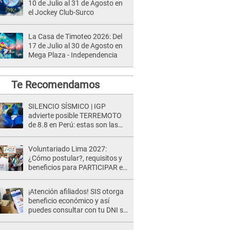
10 de Julio al 31 de Agosto en
el Jockey Club-Surco
La Casa de Timoteo 2026: Del
17 de Julio al 30 de Agosto en
Mega Plaza - Independencia
Te Recomendamos
SILENCIO SÍSMICO | IGP
advierte posible TERREMOTO
de 8.8 en Perú: estas son las
zonas más expuestas
Voluntariado Lima 2027:
¿Cómo postular?, requisitos y
beneficios para PARTICIPAR en
los Juegos Panamericanos
¡Atención afiliados! SIS otorga
beneficio económico y así
puedes consultar con tu DNI si
te corresponde