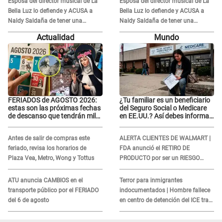
Esposa del director musical de La
Esposa del director musical de La
Bella Luz lo defiende y ACUSA a
Bella Luz lo defiende y ACUSA a
Naldy Saldaña de tener una
Naldy Saldaña de tener una
relación con él y otros integrantes
relación con él y otros integrantes
Actualidad
Mundo
FERIADOS de AGOSTO 2026:
¿Tu familiar es un beneficiario
estas son las próximas fechas
del Seguro Social o Medicare
de descanso que tendrán miles
en EE.UU.? Así debes informar
de peruanos
sobre su muerte para EVITAR
COBROS
Antes de salir de compras este
ALERTA CLIENTES DE WALMART |
feriado, revisa los horarios de
FDA anunció el RETIRO DE
Plaza Vea, Metro, Wong y Tottus
PRODUCTO por ser un RIESGO
MORTAL para consumidores: ¿Cuál
es?
ATU anuncia CAMBIOS en el
Terror para inmigrantes
transporte público por el FERIADO
indocumentados | Hombre fallece
del 6 de agosto
en centro de detención del ICE tras
sufrir una "emergencia médica"