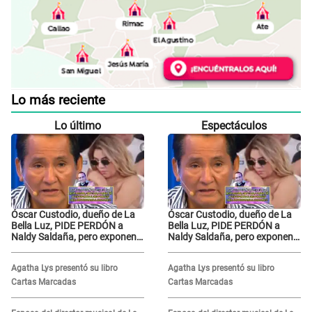
Lo más reciente
Lo último
Espectáculos
Óscar Custodio, dueño de La
Óscar Custodio, dueño de La
Bella Luz, PIDE PERDÓN a
Bella Luz, PIDE PERDÓN a
Naldy Saldaña, pero exponen
Naldy Saldaña, pero exponen
audio donde le reclama por
audio donde le reclama por
VIDEOS: "No hay necesidad de
VIDEOS: "No hay necesidad de
Agatha Lys presentó su libro
Agatha Lys presentó su libro
grabar"
grabar"
Cartas Marcadas
Cartas Marcadas