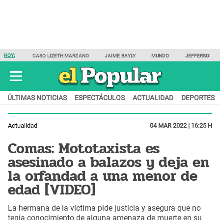
HOY:
CASO LIZETH MARZANO
JAIME BAYLY
MUNDO
JEFFERSON F
ÚLTIMAS NOTICIAS
ESPECTÁCULOS
ACTUALIDAD
DEPORTES
Actualidad
04 MAR 2022 | 16:25 H
Comas: Mototaxista es
asesinado a balazos y deja en
la orfandad a una menor de
edad [VIDEO]
La hermana de la víctima pide justicia y asegura que no
tenía conocimiento de alguna amenaza de muerte en su