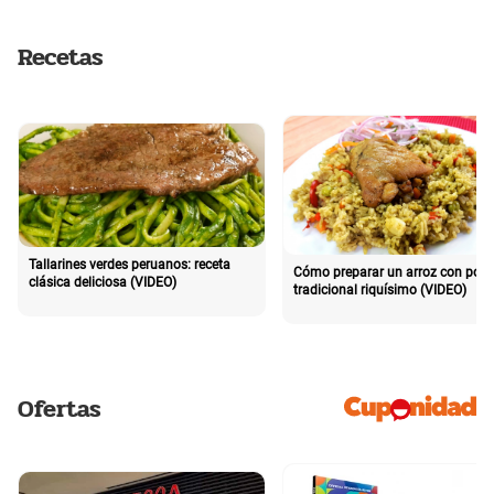
Recetas
Tallarines verdes peruanos: receta
Cómo preparar un arroz con poll
clásica deliciosa (VIDEO)
tradicional riquísimo (VIDEO)
Ofertas