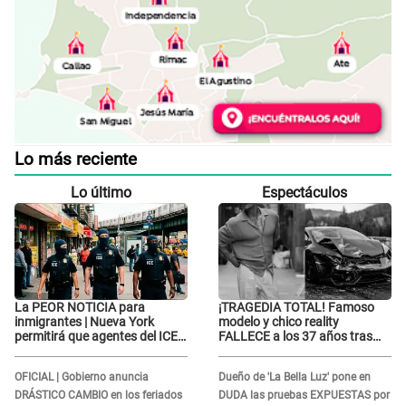
Lo más reciente
Lo último
Espectáculos
La PEOR NOTICIA para
¡TRAGEDIA TOTAL! Famoso
inmigrantes | Nueva York
modelo y chico reality
permitirá que agentes del ICE
FALLECE a los 37 años tras
si puedan CUBRIRSE EL
ACCIDENTE durante la
ROSTRO
grabación de un comercial
OFICIAL | Gobierno anuncia
Dueño de 'La Bella Luz' pone en
DRÁSTICO CAMBIO en los feriados
DUDA las pruebas EXPUESTAS por