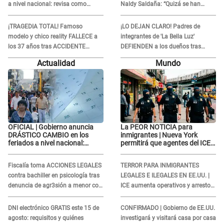
a nivel nacional: revisa como
Naldy Saldaña: “Quizá se han
quedarán los DÍAS LIBRES
editado...”
¡TRAGEDIA TOTAL! Famoso
¡LO DEJAN CLARO! Padres de
modelo y chico reality FALLECE a
integrantes de 'La Bella Luz'
los 37 años tras ACCIDENTE
DEFIENDEN a los dueños tras
durante la grabación de un
denuncia: “Nunca vimos nada...”
Actualidad
Mundo
comercial
OFICIAL | Gobierno anuncia
La PEOR NOTICIA para
DRÁSTICO CAMBIO en los
inmigrantes | Nueva York
feriados a nivel nacional:
permitirá que agentes del ICE
revisa como quedarán los
si puedan CUBRIRSE EL
DÍAS LIBRES
ROSTRO
Fiscalía toma ACCIONES LEGALES
TERROR PARA INMIGRANTES
contra bachiller en psicología tras
LEGALES E ILEGALES EN EE.UU. |
denuncia de agr3sión a menor con
ICE aumenta operativos y arrestos
autismo
a extranjeros en aeropuertos
DNI electrónico GRATIS este 15 de
CONFIRMADO | Gobierno de EE.UU.
agosto: requisitos y quiénes
investigará y visitará casa por casa