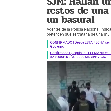
SJM: Hallan u
restos de una
un basural
Agentes de la Policía Nacional indic
pretenden que se trataría de una muje
CONFIRMADO | Desde ESTA FECHA se reab
Gobierno
Confirmado | ¡Sequía DE 1 SEMANA en Li
52 sectores afectados SIN SERVICIO