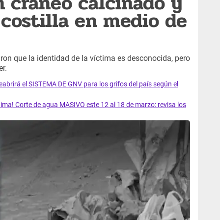
n cráneo calcinado y
 costilla en medio de
aron que la identidad de la víctima es desconocida, pero
r.
rirá el SISTEMA DE GNV para los grifos del país según el
ma! Corte de agua MASIVO este 12 al 18 de marzo: revisa los