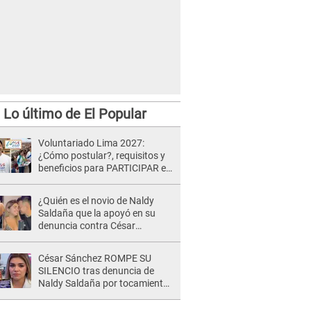
Lo último de El Popular
Voluntariado Lima 2027:
¿Cómo postular?, requisitos y
beneficios para PARTICIPAR en
los Juegos Panamericanos
¿Quién es el novio de Naldy
Saldaña que la apoyó en su
denuncia contra César
Sánchez y confrontó al dueño
de 'La Bella Luz'?
César Sánchez ROMPE SU
SILENCIO tras denuncia de
Naldy Saldaña por tocamientos
indebidos: "Pido respetar la
presunción de inocencia"