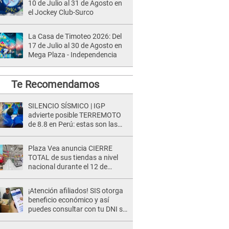
10 de Julio al 31 de Agosto en
el Jockey Club-Surco
La Casa de Timoteo 2026: Del
17 de Julio al 30 de Agosto en
Mega Plaza - Independencia
Te Recomendamos
SILENCIO SÍSMICO | IGP
advierte posible TERREMOTO
de 8.8 en Perú: estas son las
zonas más expuestas
Plaza Vea anuncia CIERRE
TOTAL de sus tiendas a nivel
nacional durante el 12 de
agosto por este MOTIVO
¡Atención afiliados! SIS otorga
beneficio económico y así
puedes consultar con tu DNI si
te corresponde