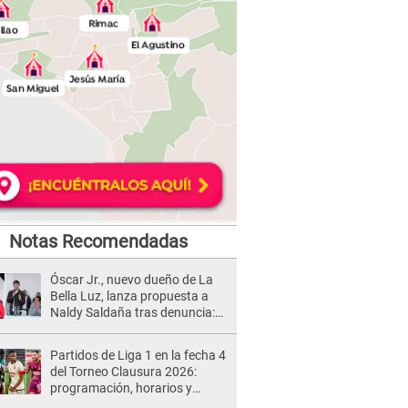
Notas Recomendadas
Óscar Jr., nuevo dueño de La
Bella Luz, lanza propuesta a
Naldy Saldaña tras denuncia:
“Va a haber otro tipo de ley”
Partidos de Liga 1 en la fecha 4
del Torneo Clausura 2026:
programación, horarios y
dónde ver