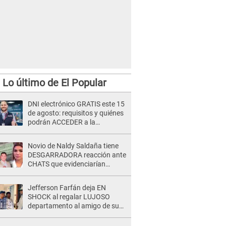
Lo último de El Popular
DNI electrónico GRATIS este 15
de agosto: requisitos y quiénes
podrán ACCEDER a la
campaña
Novio de Naldy Saldaña tiene
DESGARRADORA reacción ante
CHATS que evidenciarían
INFIDELIDAD con animador de
'La Bella Luz': "Se puso..."
Jefferson Farfán deja EN
SHOCK al regalar LUJOSO
departamento al amigo de su
hijo y lo HUNDEN en redes: "A
su hija se lo negó"