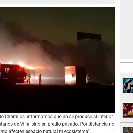
 de Chorrillos, informamos que no se produce al interior
tanos de Villa, sino en predio privado. Por distancia no
umo afecten espacio natural ni ecosistema”,