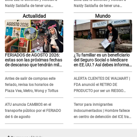
Naldy Saldaña de tener una
Naldy Saldaña de tener una
relación con él y otros integrantes
relación con él y otros integrantes
Actualidad
Mundo
FERIADOS de AGOSTO 2026:
¿Tu familiar es un beneficiario
estas son las próximas fechas
del Seguro Social o Medicare
de descanso que tendrán miles
en EE.UU.? Así debes informar
de peruanos
sobre su muerte para EVITAR
COBROS
Antes de salir de compras este
ALERTA CLIENTES DE WALMART |
feriado, revisa los horarios de
FDA anunció el RETIRO DE
Plaza Vea, Metro, Wong y Tottus
PRODUCTO por ser un RIESGO
MORTAL para consumidores: ¿Cuál
es?
ATU anuncia CAMBIOS en el
Terror para inmigrantes
transporte público por el FERIADO
indocumentados | Hombre fallece
del 6 de agosto
en centro de detención del ICE tras
sufrir una "emergencia médica"