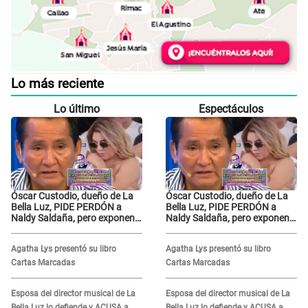
Lo más reciente
Lo último
Espectáculos
Óscar Custodio, dueño de La
Óscar Custodio, dueño de La
Bella Luz, PIDE PERDÓN a
Bella Luz, PIDE PERDÓN a
Naldy Saldaña, pero exponen
Naldy Saldaña, pero exponen
audio donde le reclama por
audio donde le reclama por
VIDEOS: "No hay necesidad de
VIDEOS: "No hay necesidad de
Agatha Lys presentó su libro
Agatha Lys presentó su libro
grabar"
grabar"
Cartas Marcadas
Cartas Marcadas
Esposa del director musical de La
Esposa del director musical de La
Bella Luz lo defiende y ACUSA a
Bella Luz lo defiende y ACUSA a