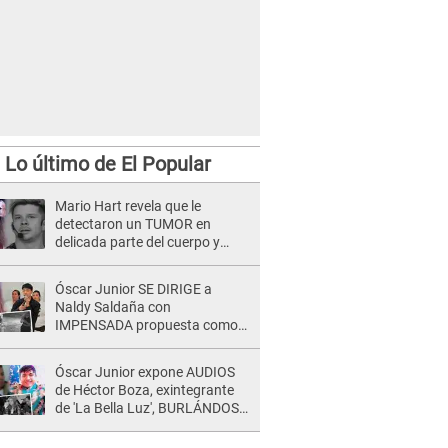
Lo último de El Popular
Mario Hart revela que le
detectaron un TUMOR en
delicada parte del cuerpo y
expone diagnóstico: "Dolores
muy fuertes..."
Óscar Junior SE DIRIGE a
Naldy Saldaña con
IMPENSADA propuesta como
nuevo líder de 'La Bella Luz' tras
denuncia: "Otro tipo de ley..."
Óscar Junior expone AUDIOS
de Héctor Boza, exintegrante
de 'La Bella Luz', BURLÁNDOSE
de Anely Dávila tras acusarlo
de maltrato: "Grábame..."