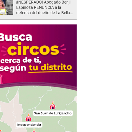
¡INESPERADO! Abogado Benji
Espinoza RENUNCIA a la
defensa del dueño de La Bella
Luz tras difusión de POLÉMICO
audio: "Nada que defender"