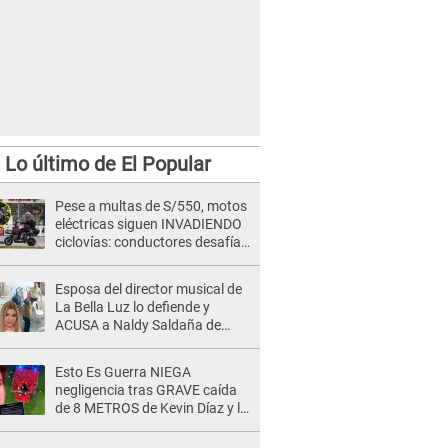
Lo último de El Popular
Pese a multas de S/550, motos
eléctricas siguen INVADIENDO
ciclovías: conductores desafían
las nuevas reglas
Esposa del director musical de
La Bella Luz lo defiende y
ACUSA a Naldy Saldaña de
tener una relación con él y
otros integrantes
Esto Es Guerra NIEGA
negligencia tras GRAVE caída
de 8 METROS de Kevin Díaz y lo
SEÑALAN: "No adoptó la
postura correcta"