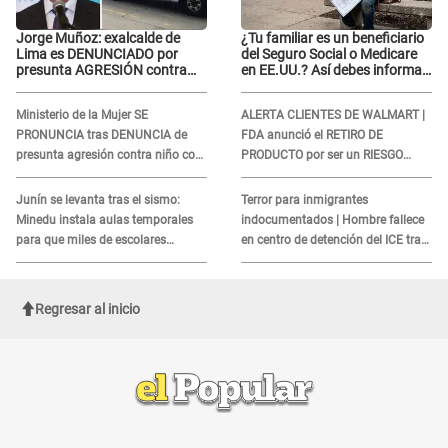
Jorge Muñoz: exalcalde de
¿Tu familiar es un beneficiario
Lima es DENUNCIADO por
del Seguro Social o Medicare
presunta AGRESIÓN contra
en EE.UU.? Así debes informar
serena GESTANTE en
sobre su muerte para EVITAR
Miraflores
COBROS
Ministerio de la Mujer SE
ALERTA CLIENTES DE WALMART |
PRONUNCIA tras DENUNCIA de
FDA anunció el RETIRO DE
presunta agresión contra niño con
PRODUCTO por ser un RIESGO
autismo en Surco
MORTAL para consumidores: ¿Cuál
es?
Junín se levanta tras el sismo:
Terror para inmigrantes
Minedu instala aulas temporales
indocumentados | Hombre fallece
para que miles de escolares
en centro de detención del ICE tras
vuelvan a clases
sufrir una "emergencia médica"
Regresar al inicio