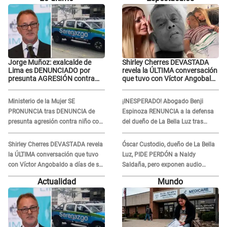
Jorge Muñoz: exalcalde de
Shirley Cherres DEVASTADA
Lima es DENUNCIADO por
revela la ÚLTIMA conversación
presunta AGRESIÓN contra
que tuvo con Víctor Angobaldo
serena GESTANTE en
a días de su inesperada
Miraflores
partida: "Hace dos semanas"
Ministerio de la Mujer SE
¡INESPERADO! Abogado Benji
PRONUNCIA tras DENUNCIA de
Espinoza RENUNCIA a la defensa
presunta agresión contra niño con
del dueño de La Bella Luz tras
autismo en Surco
difusión de POLÉMICO audio:
"Nada que defender"
Shirley Cherres DEVASTADA revela
Óscar Custodio, dueño de La Bella
la ÚLTIMA conversación que tuvo
Luz, PIDE PERDÓN a Naldy
con Víctor Angobaldo a días de su
Saldaña, pero exponen audio
inesperada partida: "Hace dos
donde le reclama por VIDEOS: "No
Actualidad
Mundo
semanas"
hay necesidad de grabar"