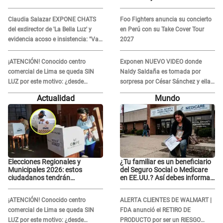
PRIORIDAD para votar el 4 de
insistencia: "Vas a estar
octubre
conmigo, no pasa nada"
Claudia Salazar EXPONE CHATS
Foo Fighters anuncia su concierto
del exdirector de 'La Bella Luz' y
en Perú con su Take Cover Tour
evidencia acoso e insistencia: "Vas
2027
a estar conmigo, no pasa nada"
¡ATENCIÓN! Conocido centro
Exponen NUEVO VIDEO donde
comercial de Lima se queda SIN
Naldy Saldaña es tomada por
LUZ por este motivo: ¿desde
sorpresa por César Sánchez y ella
cuándo atenderá?
evidencia su REACCIÓN: Le agarró
Actualidad
Mundo
la mano
Elecciones Regionales y
¿Tu familiar es un beneficiario
Municipales 2026: estos
del Seguro Social o Medicare
ciudadanos tendrán
en EE.UU.? Así debes informar
PRIORIDAD para votar el 4 de
sobre su muerte para EVITAR
octubre
COBROS
¡ATENCIÓN! Conocido centro
ALERTA CLIENTES DE WALMART |
comercial de Lima se queda SIN
FDA anunció el RETIRO DE
LUZ por este motivo: ¿desde
PRODUCTO por ser un RIESGO