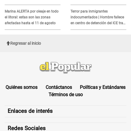
cuándo atenderá?
MORTAL para consumidores: ¿Cuál
es?
Marina ALERTA por oleaje en todo
Terror para inmigrantes
el litoral: estas son las zonas
indocumentados | Hombre fallece
afectadas hasta el 11 de agosto
en centro de detención del ICE tras
sufrir una "emergencia médica"
Regresar al inicio
Quiénes somos
Contáctanos
Políticas y Estándares
Términos de uso
Enlaces de interés
Redes Sociales