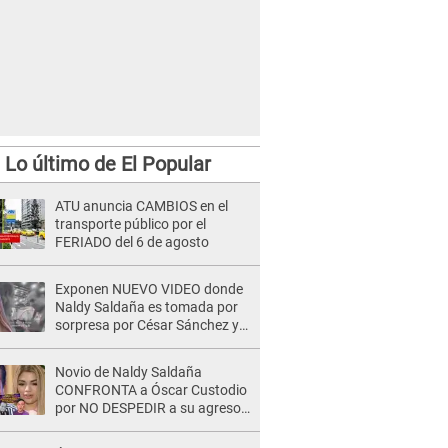
Lo último de El Popular
ATU anuncia CAMBIOS en el
transporte público por el
FERIADO del 6 de agosto
Exponen NUEVO VIDEO donde
Naldy Saldaña es tomada por
sorpresa por César Sánchez y
ella evidencia su REACCIÓN: Le
agarró la mano
Novio de Naldy Saldaña
CONFRONTA a Óscar Custodio
por NO DESPEDIR a su agresor
y él da INDIGNANTE respuesta:
"Nadie me dice qué hacer"