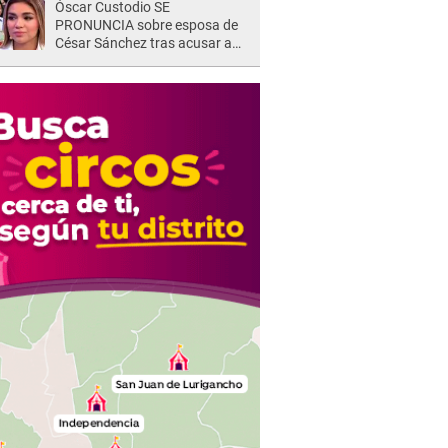
Óscar Custodio SE
PRONUNCIA sobre esposa de
César Sánchez tras acusar a
Naldy Saldaña de ser PAREJA
del músico: "Lo dejo en manos
de la justicia"