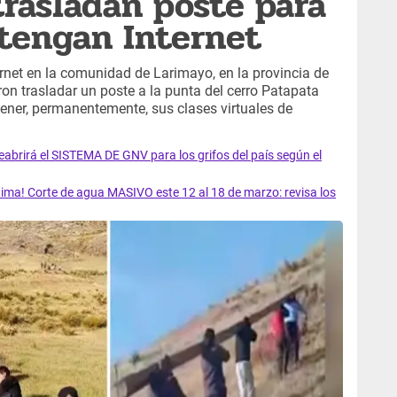
trasladan poste para
 tengan Internet
rnet en la comunidad de Larimayo, en la provincia de
ron trasladar un poste a la punta del cerro Patapata
ener, permanentemente, sus clases virtuales de
rirá el SISTEMA DE GNV para los grifos del país según el
ma! Corte de agua MASIVO este 12 al 18 de marzo: revisa los