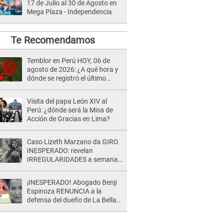
17 de Julio al 30 de Agosto en
Mega Plaza - Independencia
Te Recomendamos
Temblor en Perú HOY, 06 de
agosto de 2026: ¿A qué hora y
dónde se registró el último
sismo, según IGP?
Visita del papa León XIV al
Perú: ¿dónde será la Misa de
Acción de Gracias en Lima?
Caso Lizeth Marzano da GIRO
INESPERADO: revelan
IRREGULARIDADES a semanas
de la audiencia clave de Adrían
Villar
¡INESPERADO! Abogado Benji
Espinoza RENUNCIA a la
defensa del dueño de La Bella
Luz tras difusión de POLÉMICO
audio: "Nada que defender"