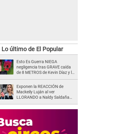
Lo último de El Popular
Esto Es Guerra NIEGA
negligencia tras GRAVE caída
de 8 METROS de Kevin Díaz y lo
SEÑALAN: "No adoptó la
postura correcta"
Exponen la REACCIÓN de
Mackeily Luján al ver
LLORANDO a Naldy Saldaña
tras AGRESIÓN de director de
'La Bella Luz': Esto hizo