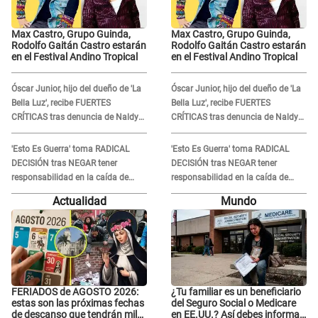
Max Castro, Grupo Guinda,
Max Castro, Grupo Guinda,
Rodolfo Gaitán Castro estarán
Rodolfo Gaitán Castro estarán
en el Festival Andino Tropical
en el Festival Andino Tropical
Óscar Junior, hijo del dueño de 'La
Óscar Junior, hijo del dueño de 'La
Bella Luz', recibe FUERTES
Bella Luz', recibe FUERTES
CRÍTICAS tras denuncia de Naldy
CRÍTICAS tras denuncia de Naldy
Saldaña contra su tío: "Cómplice"
Saldaña contra su tío: "Cómplice"
'Esto Es Guerra' toma RADICAL
'Esto Es Guerra' toma RADICAL
DECISIÓN tras NEGAR tener
DECISIÓN tras NEGAR tener
responsabilidad en la caída de
responsabilidad en la caída de
Kevin Díaz desde 8 metros de
Kevin Díaz desde 8 metros de
Actualidad
Mundo
altura
altura
FERIADOS de AGOSTO 2026:
¿Tu familiar es un beneficiario
estas son las próximas fechas
del Seguro Social o Medicare
de descanso que tendrán miles
en EE.UU.? Así debes informar