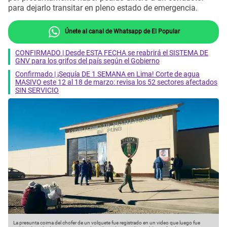
para dejarlo transitar en pleno estado de emergencia.
Únete al canal de Whatsapp de El Popular
CONFIRMADO | Desde ESTA FECHA se reabrirá el SISTEMA DE
GNV para los grifos del país según el Gobierno
Confirmado | ¡Sequía DE 1 SEMANA en Lima! Corte de agua
MASIVO este 12 al 18 de marzo: revisa los 52 sectores afectados
SIN SERVICIO
La presunta coima del chofer de un volquete fue registrado en un video que luego fue