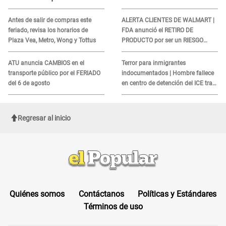
de peruanos
sobre su muerte para EVITAR
COBROS
Antes de salir de compras este
ALERTA CLIENTES DE WALMART |
feriado, revisa los horarios de
FDA anunció el RETIRO DE
Plaza Vea, Metro, Wong y Tottus
PRODUCTO por ser un RIESGO
MORTAL para consumidores: ¿Cuál
es?
ATU anuncia CAMBIOS en el
Terror para inmigrantes
transporte público por el FERIADO
indocumentados | Hombre fallece
del 6 de agosto
en centro de detención del ICE tras
sufrir una "emergencia médica"
Regresar al inicio
Quiénes somos
Contáctanos
Políticas y Estándares
Términos de uso