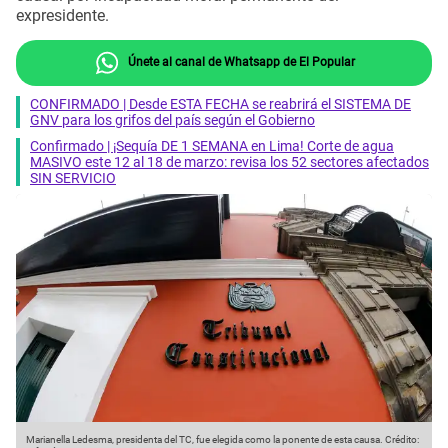
expresidente.
Únete al canal de Whatsapp de El Popular
CONFIRMADO | Desde ESTA FECHA se reabrirá el SISTEMA DE
GNV para los grifos del país según el Gobierno
Confirmado | ¡Sequía DE 1 SEMANA en Lima! Corte de agua
MASIVO este 12 al 18 de marzo: revisa los 52 sectores afectados
SIN SERVICIO
Marianella Ledesma, presidenta del TC, fue elegida como la ponente de esta causa.
Crédito: