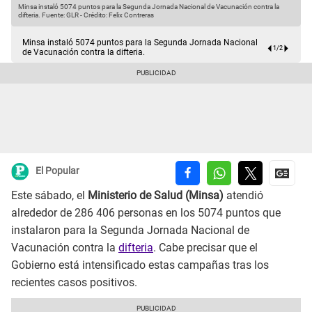
Minsa instaló 5074 puntos para la Segunda Jornada Nacional de Vacunación contra la
M
difteria.
Fuente: GLR
-
Crédito: Felix Contreras
d
Minsa instaló 5074 puntos para la Segunda Jornada Nacional
1
/
2
de Vacunación contra la difteria.
El Popular
Este sábado, el
Ministerio de Salud (Minsa)
atendió
alrededor de 286 406 personas en los 5074 puntos que
instalaron para la Segunda Jornada Nacional de
Vacunación contra la
difteria
. Cabe precisar que el
Gobierno está intensificado estas campañas tras los
recientes casos positivos.