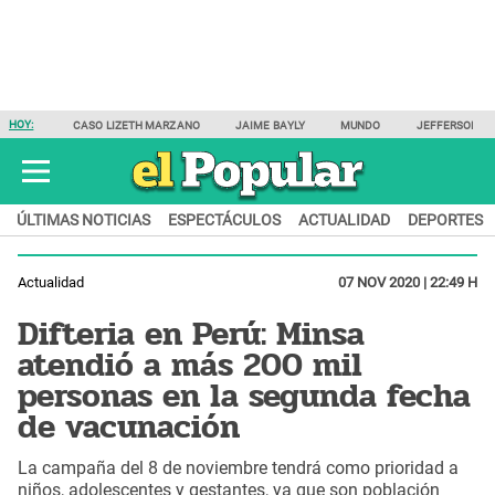
HOY:
CASO LIZETH MARZANO
JAIME BAYLY
MUNDO
JEFFERSON F
ÚLTIMAS NOTICIAS
ESPECTÁCULOS
ACTUALIDAD
DEPORTES
Actualidad
07 NOV 2020 | 22:49 H
Difteria en Perú: Minsa
atendió a más 200 mil
personas en la segunda fecha
de vacunación
La campaña del 8 de noviembre tendrá como prioridad a
niños, adolescentes y gestantes, ya que son población