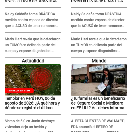
revela la LISTA de DRÁSTICAS
revela la LISTA de DRÁSTICAS
medidas para prevenir acoso
medidas para prevenir acoso
en 'La Bella Luz' tras caso
en 'La Bella Luz' tras caso
Naldy Saldaña toma DRÁSTICA
Naldy Saldaña toma DRÁSTICA
Naldy Saldaña
Naldy Saldaña
medida contra esposa de director
medida contra esposa de director
que la ACUSÓ de tener romance
que la ACUSÓ de tener romance
con él: "Muy triste..."
con él: "Muy triste..."
Mario Hart revela que le detectaron
Mario Hart revela que le detectaron
un TUMOR en delicada parte del
un TUMOR en delicada parte del
cuerpo y expone diagnóstico:
cuerpo y expone diagnóstico:
"Dolores muy fuertes..."
"Dolores muy fuertes..."
Actualidad
Mundo
Temblor en Perú HOY, 06 de
¿Tu familiar es un beneficiario
agosto de 2026: ¿A qué hora y
del Seguro Social o Medicare
dónde se registró el último
en EE.UU.? Así debes informar
sismo, según IGP?
sobre su muerte para EVITAR
COBROS
Sismo de 5.0 en Junín destruye
ALERTA CLIENTES DE WALMART |
viviendas, deja un herido y
FDA anunció el RETIRO DE