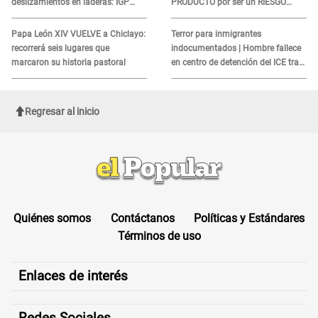
deslizamientos en laderas: IGP
PRODUCTO por ser un RIESGO
alerta sobre posibles réplicas
MORTAL para consumidores: ¿Cuál
es?
Papa León XIV VUELVE a Chiclayo:
Terror para inmigrantes
recorrerá seis lugares que
indocumentados | Hombre fallece
marcaron su historia pastoral
en centro de detención del ICE tras
sufrir una "emergencia médica"
Regresar al inicio
Quiénes somos
Contáctanos
Políticas y Estándares
Términos de uso
Enlaces de interés