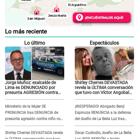
Lo más reciente
Lo último
Espectáculos
Jorge Muñoz: exalcalde de
Shirley Cherres DEVASTADA
Lima es DENUNCIADO por
revela la ÚLTIMA conversación
presunta AGRESIÓN contra
que tuvo con Víctor Angobaldo
serena GESTANTE en
a días de su inesperada
Miraflores
partida: "Hace dos semanas"
Ministerio de la Mujer SE
¡INESPERADO! Abogado Benji
PRONUNCIA tras DENUNCIA de
Espinoza RENUNCIA a la defensa
presunta agresión contra niño con
del dueño de La Bella Luz tras
autismo en Surco
difusión de POLÉMICO audio:
"Nada que defender"
Shirley Cherres DEVASTADA revela
Óscar Custodio, dueño de La Bella
la ÚLTIMA conversación que tuvo
Luz, PIDE PERDÓN a Naldy