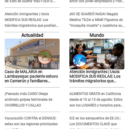
de ‘Esto es Guerra’ tras FUERTE
amor con joven empresario y Pati
ENFRENTAMIENTO con Gabriel
Lorena la ECHA en VIVO
Moisés: “Gracias”
Atención inmigrantes | Uscis
¡NO SE GUARDÓ NADA! Magaly
MODIFICA SUS REGLAS: Los
Medina TILDA a Milett Figueroa de
trámites migratorios que podrían
“mosquita muerta” y cuestiona su
necesitar tu prueba de ADN
RECONCILIACIÓN con Marcelo
Actualidad
Mundo
Tinelli en TV argentina
Caso de MALARIA en
Atención inmigrantes | Uscis
Lambayeque: paciente estuvo
MODIFICA SUS REGLAS: Los
en Camerún y familiares
trámites migratorios que
denuncian demora en
podrían necesitar tu prueba de
tratamiento
ADN
¡Pescado más CARO! Oleaje
ALIMENTOS GRATIS en California
anómalo golpea terminales de
desde el 10 al 13 de agosto: Estos
CHORRILLOS Y CALLAO
son los LUGARES y horarios para
recibir la ayuda
Vacunación CONTRA el DENGUE:
ICE en los aeropuertos de EE.UU.:
estas son las regiones priorizadas
Los DOCUMENTOS CLAVE que