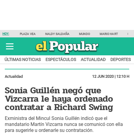
HOY:
PLAZA VEA
NALDY SALDAÑA
MUNDO
MARIO HART
SAM
ÚLTIMAS NOTICIAS
ESPECTÁCULOS
ACTUALIDAD
DEPORTES
Actualidad
12 JUN 2020 | 12:10 H
Sonia Guillén negó que
Vizcarra le haya ordenado
contratar a Richard Swing
Exministra del Mincul Sonia Guillén indicó que el
mandatario Martín Vizcarra nunca se comunicó con ella
para sugerirle u ordenarle su contratación.