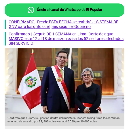
Únete al canal de Whatsapp de El Popular
CONFIRMADO | Desde ESTA FECHA se reabrirá el SISTEMA DE
GNV para los grifos del país según el Gobierno
Confirmado | ¡Sequía DE 1 SEMANA en Lima! Corte de agua
MASIVO este 12 al 18 de marzo: revisa los 52 sectores afectados
SIN SERVICIO
Confirmó que durante su gestión dentro del ministerio, Richard Swing firmó los contratos
S
en enero de este año por 33, 400 soles y en abril 2020 por 30,000 soles.