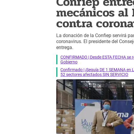
Confiep entre
mecánicos al 
contra corona
La donación de la Confiep servirá pa
coronavirus. El presidente del Consejo
entrega.
CONFIRMADO | Desde ESTA FECHA se reab
Gobierno
Confirmado | ¡Sequía DE 1 SEMANA en Li
52 sectores afectados SIN SERVICIO