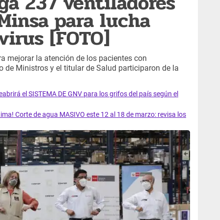
ga 237 ventiladores
Minsa para lucha
virus [FOTO]
ra mejorar la atención de los pacientes con
 de Ministros y el titular de Salud participaron de la
rirá el SISTEMA DE GNV para los grifos del país según el
ma! Corte de agua MASIVO este 12 al 18 de marzo: revisa los