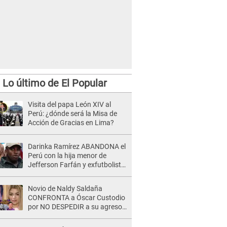
Lo último de El Popular
rega 237 ventiladores mecánicos al Ministerio de Salud.
Crédito: Antonio Melgarejo.
Visita del papa León XIV al
Perú: ¿dónde será la Misa de
Acción de Gracias en Lima?
Darinka Ramírez ABANDONA el
Perú con la hija menor de
Jefferson Farfán y exfutbolista
REACCIONA: "A ti que..."
Novio de Naldy Saldaña
CONFRONTA a Óscar Custodio
por NO DESPEDIR a su agresor
y él da INDIGNANTE respuesta:
"Nadie me dice qué hacer"