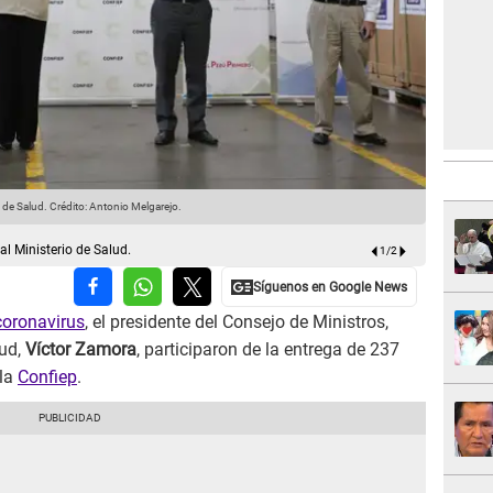
 de Salud.
Crédito: Antonio Melgarejo.
Confiep ent
l Ministerio de Salud.
1
/
2
coronavirus
, el presidente del Consejo de Ministros,
lud,
Víctor Zamora
, participaron de la entrega de 237
 la
Confiep
.