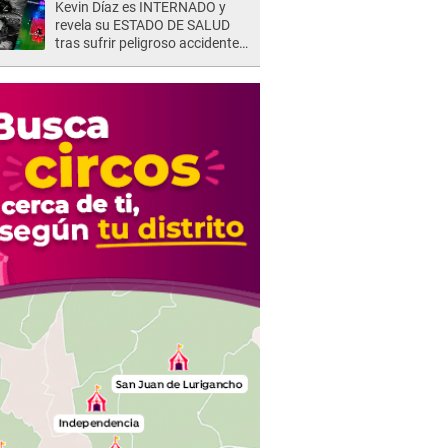
Kevin Díaz es INTERNADO y
represalias: "Yo siempre..."
revela su ESTADO DE SALUD
tras sufrir peligroso accidente
en 'EEG' y caer desde altura de
ocho metros