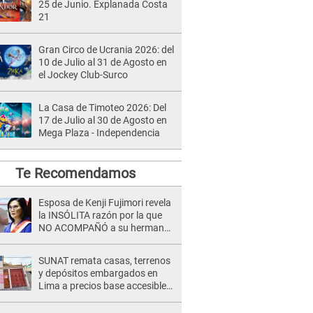
25 de Junio. Explanada Costa
21
Gran Circo de Ucrania 2026: del
10 de Julio al 31 de Agosto en
el Jockey Club-Surco
La Casa de Timoteo 2026: Del
17 de Julio al 30 de Agosto en
Mega Plaza - Independencia
Te Recomendamos
Esposa de Kenji Fujimori revela
la INSÓLITA razón por la que
NO ACOMPAÑÓ a su hermana
Keiko en la toma de mando: "No
puede estar en trifulcas..."
SUNAT remata casas, terrenos
y depósitos embargados en
Lima a precios base accesibles:
¿Cómo participar?