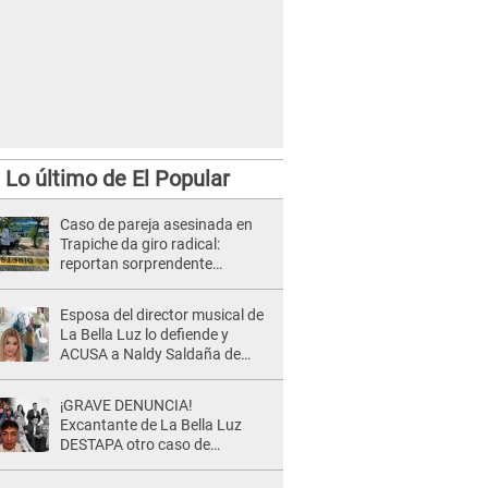
Lo último de El Popular
vinculado con red de pedofilia.
Caso de pareja asesinada en
Trapiche da giro radical:
reportan sorprendente
hallazgo dentro del auto
Esposa del director musical de
La Bella Luz lo defiende y
ACUSA a Naldy Saldaña de
tener una relación con él y
otros integrantes
¡GRAVE DENUNCIA!
Excantante de La Bella Luz
DESTAPA otro caso de
presunto acoso y pide
PROTECCIÓN por temor a