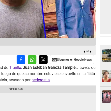
Peruano es 
1
/
2
dad de
Trujillo
,
Juan Esteban Ganoza Temple
a través de
, luego de que su nombre estuviese envuelto en la
'lista
tein
, acusado por
pederastia
.