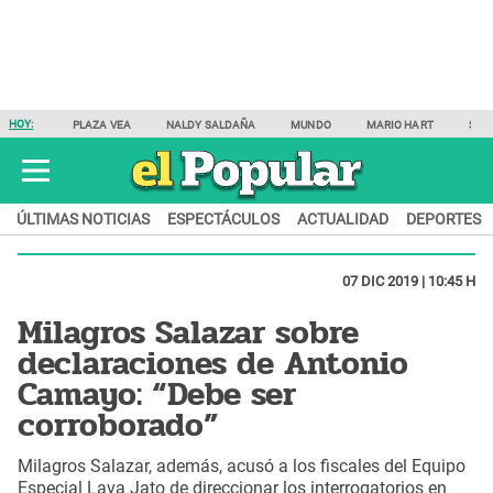
HOY:
PLAZA VEA
NALDY SALDAÑA
MUNDO
MARIO HART
SAM
ÚLTIMAS NOTICIAS
ESPECTÁCULOS
ACTUALIDAD
DEPORTES
07 DIC 2019 | 10:45 H
Milagros Salazar sobre
declaraciones de Antonio
Camayo: “Debe ser
corroborado”
Milagros Salazar, además, acusó a los fiscales del Equipo
Especial Lava Jato de direccionar los interrogatorios en