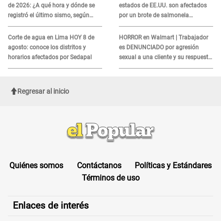
de 2026: ¿A qué hora y dónde se
estados de EE.UU. son afectados
registró el último sismo, según
por un brote de salmonela
IGP?
relacionado a un producto MUY
UTILIZADO
Corte de agua en Lima HOY 8 de
HORROR en Walmart | Trabajador
agosto: conoce los distritos y
es DENUNCIADO por agresión
horarios afectados por Sedapal
sexual a una cliente y su respuesta
INDIGNÓ A TODOS
Regresar al inicio
Quiénes somos
Contáctanos
Políticas y Estándares
Términos de uso
Enlaces de interés