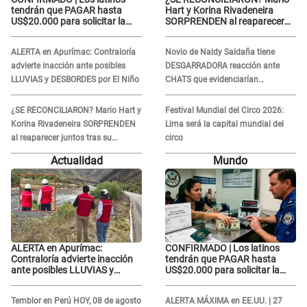
tendrán que PAGAR hasta
Hart y Korina Rivadeneira
US$20.000 para solicitar la
SORPRENDEN al reaparecer
visa: ¿Perú está incluido?
juntos tras su DOLOROSA
separación: “Que siempre...”
ALERTA en Apurímac: Contraloría
Novio de Naldy Saldaña tiene
advierte inacción ante posibles
DESGARRADORA reacción ante
LLUVIAS y DESBORDES por El Niño
CHATS que evidenciarían
INFIDELIDAD con animador de 'La
Bella Luz': "Se puso..."
¿SE RECONCILIARON? Mario Hart y
Festival Mundial del Circo 2026:
Korina Rivadeneira SORPRENDEN
Lima será la capital mundial del
al reaparecer juntos tras su
circo
DOLOROSA separación: “Que
Actualidad
Mundo
siempre...”
ALERTA en Apurímac:
CONFIRMADO | Los latinos
Contraloría advierte inacción
tendrán que PAGAR hasta
ante posibles LLUVIAS y
US$20.000 para solicitar la
DESBORDES por El Niño
visa: ¿Perú está incluido?
Temblor en Perú HOY, 08 de agosto
ALERTA MÁXIMA en EE.UU. | 27