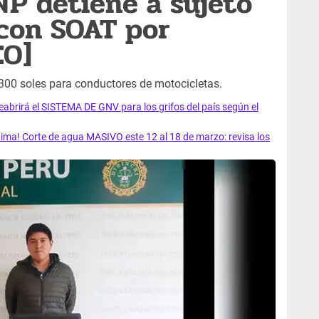
NP detiene a sujeto
con SOAT por
EO]
 300 soles para conductores de motocicletas.
rirá el SISTEMA DE GNV para los grifos del país según el
ma! Corte de agua MASIVO este 12 al 18 de marzo: revisa los