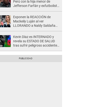
Perú con la hija menor de
Jefferson Farfán y exfutbolista
REACCIONA: "A ti que..."
Exponen la REACCIÓN de
Mackeily Luján al ver
LLORANDO a Naldy Saldaña
tras AGRESIÓN de director de
'La Bella Luz': Esto hizo
Kevin Díaz es INTERNADO y
revela su ESTADO DE SALUD
tras sufrir peligroso accidente
en 'EEG' y caer desde altura de
ocho metros