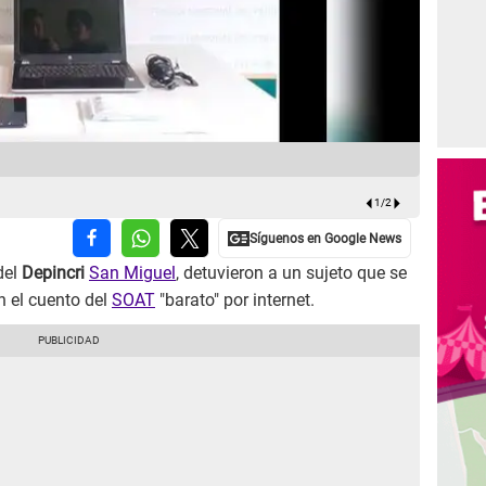
Sujeto ofre
1
/
2
del
Depincri
San Miguel
, detuvieron a un sujeto que se
n el cuento del
SOAT
"barato" por internet.