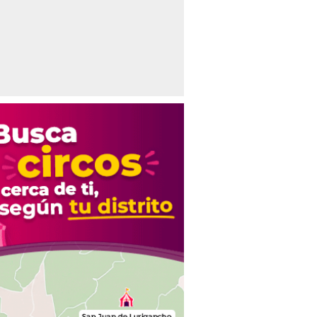
cía SOAT para motos a 300 soles