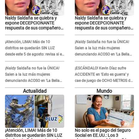
Naldy Saldaña se quiebra y
Naldy Saldaña se quiebra y
expone DECEPCIONANTE
expone DECEPCIONANTE
respuesta de sus compañeros
respuesta de sus compañeros
de La Bella Luz tras sufrir
de La Bella Luz tras sufrir
agresión: "Sabían lo que
agresión: "Sabían lo que
¡Atención, LIMA! Más de 10
¡Naldy Saldaña no fue la ÚNICA!
pasaba"
pasaba"
distritos se quedarán SIN LUZ
Salen a la luz más mujeres
desde este 5 de agosto: revisa si el
denunciando ACOSO en 'La Bella
tuyo está en la lista
Luz' por parte de director
¡Naldy Saldaña no fue la ÚNICA!
¡ESCÁNDALO! Kevin Díaz sufre
Salen a la luz más mujeres
ACCIDENTE en 'Esto es guerra' y
denunciando ACOSO en 'La Bella
cae de juego de OCHO METROS de
Luz' por parte de director
altura: "La colchoneta se rompe..."
Actualidad
Mundo
¡Atención, LIMA! Más de 10
No solo es el pago del Seguro
distritos se quedarán SIN LUZ
Social en EE.UU.: Los 3