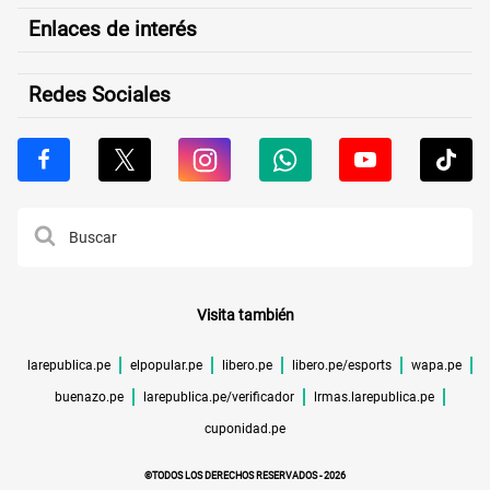
Enlaces de interés
Redes Sociales
Visita también
larepublica.pe
elpopular.pe
libero.pe
libero.pe/esports
wapa.pe
buenazo.pe
larepublica.pe/verificador
lrmas.larepublica.pe
cuponidad.pe
©TODOS LOS DERECHOS RESERVADOS -
2026