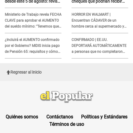
desde este 5 de agosto: revisa
cheques que podrían recibir
si el tuyo está en la lista
millones de personas en
agosto
Ministerio de Trabajo revela FECHA
HORROR EN WALMART |
CLAVE para aprobar el AUMENTO
Encuentran CÁDAVER de un
del sueldo mínimo: "Tenemos que
hombre cerca al supermercado y
activar..."
esto reveló la autopsia que le
realizaron
¿Incluirá el AUMENTO confirmado
CONFIRMADO | EE.UU.
por el Gobierno? MIDIS inicia pago
DEPORTARÁ AUTOMÁTICAMENTE
de Pensión 65: requisitos y cómo
a personas que no completaron
obtener el beneficio economico
este formulario clave
Regresar al inicio
Quiénes somos
Contáctanos
Políticas y Estándares
Términos de uso