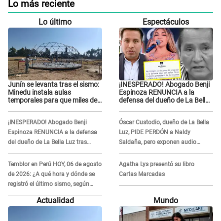
Lo más reciente
Lo último
Espectáculos
Junín se levanta tras el sismo:
¡INESPERADO! Abogado Benji
Minedu instala aulas
Espinoza RENUNCIA a la
temporales para que miles de
defensa del dueño de La Bella
escolares vuelvan a clases
Luz tras difusión de
POLÉMICO audio: "Nada que
¡INESPERADO! Abogado Benji
Óscar Custodio, dueño de La Bella
defender"
Espinoza RENUNCIA a la defensa
Luz, PIDE PERDÓN a Naldy
del dueño de La Bella Luz tras
Saldaña, pero exponen audio
difusión de POLÉMICO audio:
donde le reclama por VIDEOS: "No
"Nada que defender"
hay necesidad de grabar"
Temblor en Perú HOY, 06 de agosto
Agatha Lys presentó su libro
de 2026: ¿A qué hora y dónde se
Cartas Marcadas
registró el último sismo, según
IGP?
Actualidad
Mundo