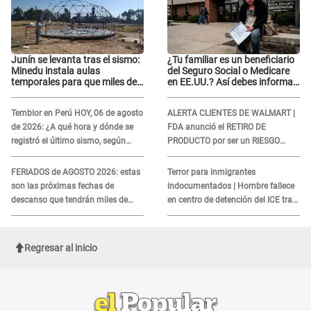
Junín se levanta tras el sismo:
¿Tu familiar es un beneficiario
Minedu instala aulas
del Seguro Social o Medicare
temporales para que miles de
en EE.UU.? Así debes informar
escolares vuelvan a clases
sobre su muerte para EVITAR
COBROS
Temblor en Perú HOY, 06 de agosto
ALERTA CLIENTES DE WALMART |
de 2026: ¿A qué hora y dónde se
FDA anunció el RETIRO DE
registró el último sismo, según
PRODUCTO por ser un RIESGO
IGP?
MORTAL para consumidores: ¿Cuál
es?
FERIADOS de AGOSTO 2026: estas
Terror para inmigrantes
son las próximas fechas de
indocumentados | Hombre fallece
descanso que tendrán miles de
en centro de detención del ICE tras
peruanos
sufrir una "emergencia médica"
Regresar al inicio