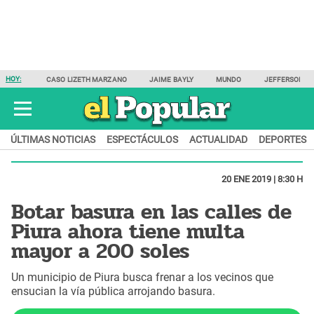
HOY:
CASO LIZETH MARZANO
JAIME BAYLY
MUNDO
JEFFERSON F
ÚLTIMAS NOTICIAS
ESPECTÁCULOS
ACTUALIDAD
DEPORTES
20 ENE 2019 | 8:30 H
Botar basura en las calles de
Piura ahora tiene multa
mayor a 200 soles
Un municipio de Piura busca frenar a los vecinos que
ensucian la vía pública arrojando basura.