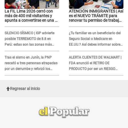
La FIL Lima 2026 cerró con
ATENCIÓN INMIGRANTES | Así
más de 400 mil visitantes y
es el NUEVO TRÁMITE para
apunta a convertirse en una de
renovar tu permiso de trabajo
las mejores ferias de
EAD en agosto del 2026
Latinoamérica
SILENCIO SÍSMICO | IGP advierte
¿Tu familiar es un beneficiario del
posible TERREMOTO de 8.8 en
Seguro Social o Medicare en
Perú: estas son las zonas más
EE.UU.? Así debes informar sobre
expuestas
su muerte para EVITAR COBROS
Tras el sismo en Junín, la PNP
ALERTA CLIENTES DE WALMART |
rescató a tres personas atrapadas
FDA anunció el RETIRO DE
por un derrumbe y reforzó los
PRODUCTO por ser un RIESGO
operativos de emergencia
MORTAL para consumidores: ¿Cuál
es?
Regresar al inicio