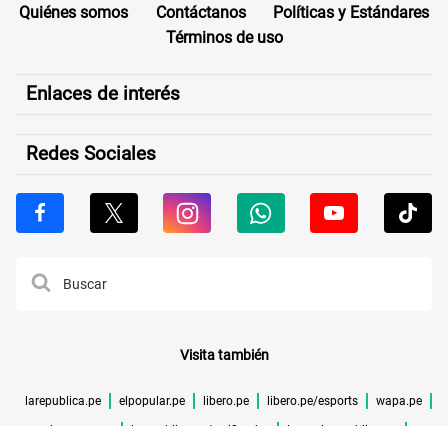
Quiénes somos
Contáctanos
Políticas y Estándares
Términos de uso
Enlaces de interés
Redes Sociales
Visita también
larepublica.pe
elpopular.pe
libero.pe
libero.pe/esports
wapa.pe
buenazo.pe
larepublica.pe/verificador
lrmas.larepublica.pe