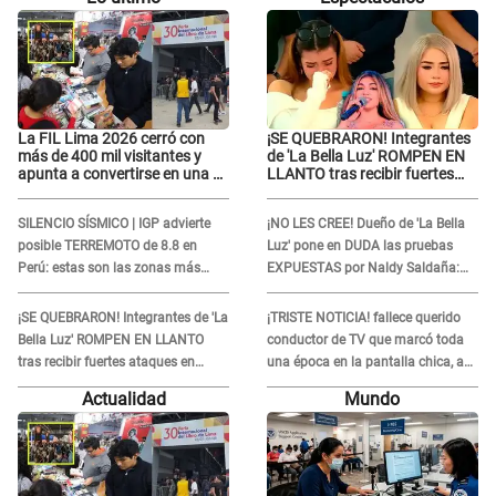
La FIL Lima 2026 cerró con
¡SE QUEBRARON! Integrantes
más de 400 mil visitantes y
de 'La Bella Luz' ROMPEN EN
apunta a convertirse en una de
LLANTO tras recibir fuertes
las mejores ferias de
ataques en redes por
Latinoamérica
DENUNCIA de acoso contra
SILENCIO SÍSMICO | IGP advierte
¡NO LES CREE! Dueño de 'La Bella
Naldy Saldaña
posible TERREMOTO de 8.8 en
Luz' pone en DUDA las pruebas
Perú: estas son las zonas más
EXPUESTAS por Naldy Saldaña:
expuestas
“Quizá se han editado...”
¡SE QUEBRARON! Integrantes de 'La
¡TRISTE NOTICIA! fallece querido
Bella Luz' ROMPEN EN LLANTO
conductor de TV que marcó toda
tras recibir fuertes ataques en
una época en la pantalla chica, así
redes por DENUNCIA de acoso
fue su repentino adiós
Actualidad
Mundo
contra Naldy Saldaña