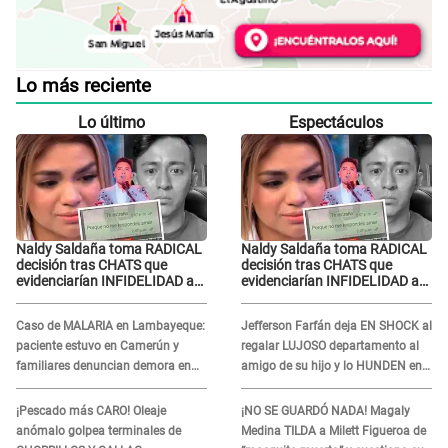
Lo más reciente
Lo último
Espectáculos
Naldy Saldaña toma RADICAL
Naldy Saldaña toma RADICAL
decisión tras CHATS que
decisión tras CHATS que
evidenciarían INFIDELIDAD a
evidenciarían INFIDELIDAD a
su novio con animador de 'La
su novio con animador de 'La
Bella Luz': "Un día..."
Bella Luz': "Un día..."
Caso de MALARIA en Lambayeque:
Jefferson Farfán deja EN SHOCK al
paciente estuvo en Camerún y
regalar LUJOSO departamento al
familiares denuncian demora en
amigo de su hijo y lo HUNDEN en
tratamiento
redes: "A su hija se lo negó"
¡Pescado más CARO! Oleaje
¡NO SE GUARDÓ NADA! Magaly
anómalo golpea terminales de
Medina TILDA a Milett Figueroa de