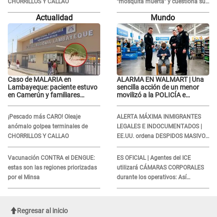
CHORRILLOS Y CALLAO
“mosquita muerta” y cuestiona su
RECONCILIACIÓN con Marcelo
Actualidad
Mundo
Tinelli en TV argentina
Caso de MALARIA en
ALARMA EN WALMART | Una
Lambayeque: paciente estuvo
sencilla acción de un menor
en Camerún y familiares
movilizó a la POLICÍA e
denuncian demora en
iniciaron una investigación por
tratamiento
lo hallado: ¿Qué ocurrió?
¡Pescado más CARO! Oleaje
ALERTA MÁXIMA INMIGRANTES
anómalo golpea terminales de
LEGALES E INDOCUMENTADOS |
CHORRILLOS Y CALLAO
EE.UU. ordena DESPIDOS MASIVOS
y DEPORTACIONES a estos
extranjeros
Vacunación CONTRA el DENGUE:
ES OFICIAL | Agentes del ICE
estas son las regiones priorizadas
utilizará CÁMARAS CORPORALES
por el Minsa
durante los operativos: Así
afectará a inmigrantes
Regresar al inicio