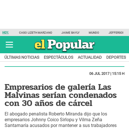
HOY:
CASO LIZETH MARZANO
JAIME BAYLY
MUNDO
JEFFERSON F
ÚLTIMAS NOTICIAS
ESPECTÁCULOS
ACTUALIDAD
DEPORTES
06 JUL 2017 | 15:15 H
Empresarios de galería Las
Malvinas serían condenados
con 30 años de cárcel
El abogado penalista Roberto Miranda dijo que los
empresarios Johnny Coico Sirlopu y Vilma Zeña
Santamaría acusados por mantener a sus trabajadores