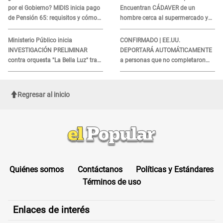
por el Gobierno? MIDIS inicia pago
Encuentran CÁDAVER de un
de Pensión 65: requisitos y cómo
hombre cerca al supermercado y
obtener el beneficio economico
esto reveló la autopsia que le
realizaron
Ministerio Público inicia
CONFIRMADO | EE.UU.
INVESTIGACIÓN PRELIMINAR
DEPORTARÁ AUTOMÁTICAMENTE
contra orquesta "La Bella Luz" tras
a personas que no completaron
DENUNCIA de Naldy Saldaña
este formulario clave
Regresar al inicio
Quiénes somos
Contáctanos
Políticas y Estándares
Términos de uso
Enlaces de interés