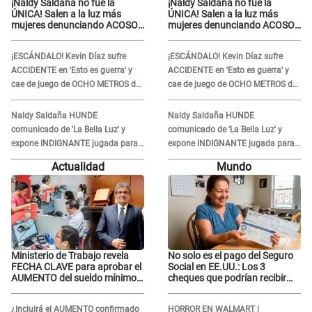
¡Naldy Saldaña no fue la
¡Naldy Saldaña no fue la
ÚNICA! Salen a la luz más
ÚNICA! Salen a la luz más
mujeres denunciando ACOSO
mujeres denunciando ACOSO
en 'La Bella Luz' por parte de
en 'La Bella Luz' por parte de
director
director
¡ESCÁNDALO! Kevin Díaz sufre
¡ESCÁNDALO! Kevin Díaz sufre
ACCIDENTE en 'Esto es guerra' y
ACCIDENTE en 'Esto es guerra' y
cae de juego de OCHO METROS de
cae de juego de OCHO METROS de
altura: "La colchoneta se rompe..."
altura: "La colchoneta se rompe..."
Naldy Saldaña HUNDE
Naldy Saldaña HUNDE
comunicado de 'La Bella Luz' y
comunicado de 'La Bella Luz' y
expone INDIGNANTE jugada para
expone INDIGNANTE jugada para
DEFENDER a director: "Que he
DEFENDER a director: "Que he
Actualidad
Mundo
tenido algo..."
tenido algo..."
Ministerio de Trabajo revela
No solo es el pago del Seguro
FECHA CLAVE para aprobar el
Social en EE.UU.: Los 3
AUMENTO del sueldo mínimo:
cheques que podrían recibir
"Tenemos que activar..."
millones de personas en
agosto
¿Incluirá el AUMENTO confirmado
HORROR EN WALMART |