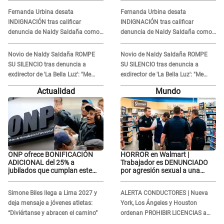
error no vamos a pagar todos"
error no vamos a pagar todos"
Fernanda Urbina desata
Fernanda Urbina desata
INDIGNACIÓN tras calificar
INDIGNACIÓN tras calificar
denuncia de Naldy Saldaña como
denuncia de Naldy Saldaña como
'acto bochornoso': "No es justo
'acto bochornoso': "No es justo
atacar a otra mujer"
atacar a otra mujer"
Novio de Naldy Saldaña ROMPE
Novio de Naldy Saldaña ROMPE
SU SILENCIO tras denuncia a
SU SILENCIO tras denuncia a
exdirector de 'La Bella Luz': "Me
exdirector de 'La Bella Luz': "Me
basta con que ella esté bien"
basta con que ella esté bien"
Actualidad
Mundo
ONP ofrece BONIFICACIÓN
HORROR en Walmart |
ADICIONAL del 25% a
Trabajador es DENUNCIADO
jubilados que cumplan este
por agresión sexual a una
REQUISITO: revisa si accedes
cliente y su respuesta
aquí
INDIGNÓ A TODOS
Simone Biles llega a Lima 2027 y
ALERTA CONDUCTORES | Nueva
deja mensaje a jóvenes atletas:
York, Los Ángeles y Houston
“Diviértanse y abracen el camino”
ordenan PROHIBIR LICENCIAS a
quienes no presenten ESTE