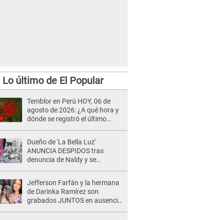
Lo último de El Popular
Temblor en Perú HOY, 06 de
agosto de 2026: ¿A qué hora y
dónde se registró el último
sismo, según IGP?
Dueño de 'La Bella Luz'
ANUNCIA DESPIDOS tras
denuncia de Naldy y se
pronuncia sobre cantantes:
"Mis chicas están siendo
Jefferson Farfán y la hermana
vulneradas"
de Darinka Ramírez son
grabados JUNTOS en ausencia
de Xiomy Kanashiro: "Siempre
va acompañada..."