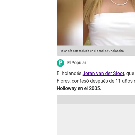
Holandés está recluido en el penal de Challapalca.
El Popular
El holandés
Joran van der Sloot
, qu
Flores, confesó después de 11 años 
Holloway en el 2005.