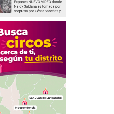
Exponen NUEVO VIDEO donde
Naldy Saldaña es tomada por
sorpresa por César Sánchez y
ella evidencia su REACCIÓN: Le
agarró la mano