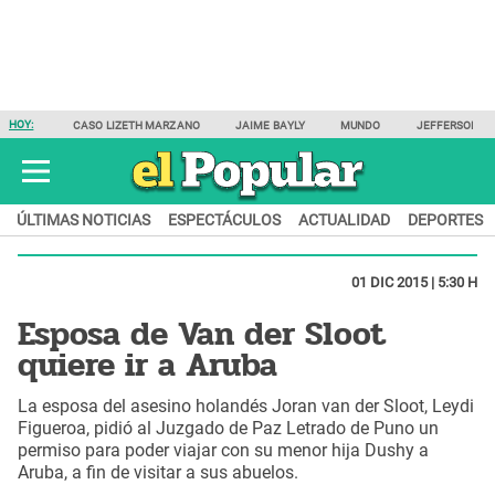
HOY:
CASO LIZETH MARZANO
JAIME BAYLY
MUNDO
JEFFERSON F
ÚLTIMAS NOTICIAS
ESPECTÁCULOS
ACTUALIDAD
DEPORTES
01 DIC 2015 | 5:30 H
Esposa de Van der Sloot
quiere ir a Aruba
La esposa del asesino holandés Joran van der Sloot, Leydi
Figueroa, pidió al Juzgado de Paz Letrado de Puno un
permiso para poder viajar con su menor hija Dushy a
Aruba, a fin de visitar a sus abuelos.