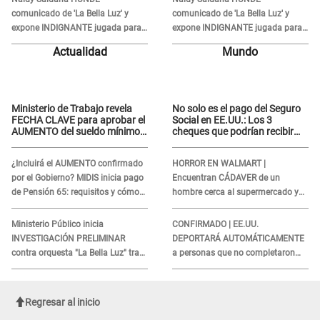
cae de juego de OCHO METROS de
cae de juego de OCHO METROS de
altura: "La colchoneta se rompe..."
altura: "La colchoneta se rompe..."
Naldy Saldaña HUNDE
Naldy Saldaña HUNDE
comunicado de 'La Bella Luz' y
comunicado de 'La Bella Luz' y
expone INDIGNANTE jugada para
expone INDIGNANTE jugada para
DEFENDER a director: "Que he
DEFENDER a director: "Que he
Actualidad
Mundo
tenido algo..."
tenido algo..."
Ministerio de Trabajo revela
No solo es el pago del Seguro
FECHA CLAVE para aprobar el
Social en EE.UU.: Los 3
AUMENTO del sueldo mínimo:
cheques que podrían recibir
"Tenemos que activar..."
millones de personas en
agosto
¿Incluirá el AUMENTO confirmado
HORROR EN WALMART |
por el Gobierno? MIDIS inicia pago
Encuentran CÁDAVER de un
de Pensión 65: requisitos y cómo
hombre cerca al supermercado y
obtener el beneficio economico
esto reveló la autopsia que le
realizaron
Ministerio Público inicia
CONFIRMADO | EE.UU.
INVESTIGACIÓN PRELIMINAR
DEPORTARÁ AUTOMÁTICAMENTE