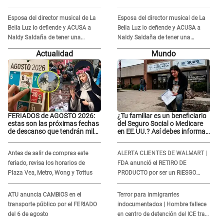
Esposa del director musical de La
Esposa del director musical de La
Bella Luz lo defiende y ACUSA a
Bella Luz lo defiende y ACUSA a
Naldy Saldaña de tener una
Naldy Saldaña de tener una
relación con él y otros integrantes
relación con él y otros integrantes
Actualidad
Mundo
FERIADOS de AGOSTO 2026:
¿Tu familiar es un beneficiario
estas son las próximas fechas
del Seguro Social o Medicare
de descanso que tendrán miles
en EE.UU.? Así debes informar
de peruanos
sobre su muerte para EVITAR
COBROS
Antes de salir de compras este
ALERTA CLIENTES DE WALMART |
feriado, revisa los horarios de
FDA anunció el RETIRO DE
Plaza Vea, Metro, Wong y Tottus
PRODUCTO por ser un RIESGO
MORTAL para consumidores: ¿Cuál
es?
ATU anuncia CAMBIOS en el
Terror para inmigrantes
transporte público por el FERIADO
indocumentados | Hombre fallece
del 6 de agosto
en centro de detención del ICE tras