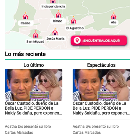
Lo más reciente
Lo último
Espectáculos
Óscar Custodio, dueño de La
Óscar Custodio, dueño de La
Bella Luz, PIDE PERDÓN a
Bella Luz, PIDE PERDÓN a
Naldy Saldaña, pero exponen
Naldy Saldaña, pero exponen
audio donde le reclama por
audio donde le reclama por
VIDEOS: "No hay necesidad de
VIDEOS: "No hay necesidad de
Agatha Lys presentó su libro
Agatha Lys presentó su libro
grabar"
grabar"
Cartas Marcadas
Cartas Marcadas